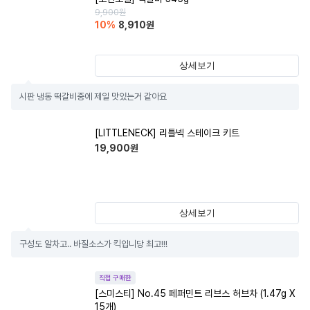
9,900
원
10
%
8,910
원
상세보기
시판 냉동 떡갈비중에 제일 맛있는거 같아요
[LITTLENECK] 리틀넥 스테이크 키트
19,900
원
상세보기
구성도 알차고.. 바질소스가 킥입니당 최고!!!
직접 구매한
[스미스티] No.45 페퍼민트 리브스 허브차 (1.47g X
15개)