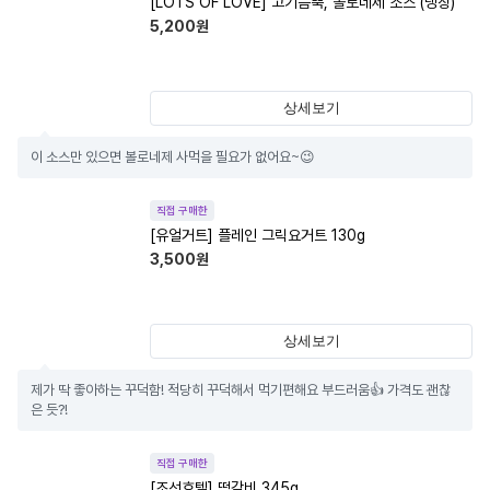
[LOTS OF LOVE] 고기듬뿍, 볼로네제 소스 (냉장)
5,200
원
상세보기
이 소스만 있으면 볼로네제 사먹을 필요가 없어요~😉
직접 구매한
[유얼거트] 플레인 그릭요거트 130g
3,500
원
상세보기
제가 딱 좋아하는 꾸덕함! 적당히 꾸덕해서 먹기편해요 부드러움👍 가격도 괜찮
은 듯?!
직접 구매한
[조선호텔] 떡갈비 345g