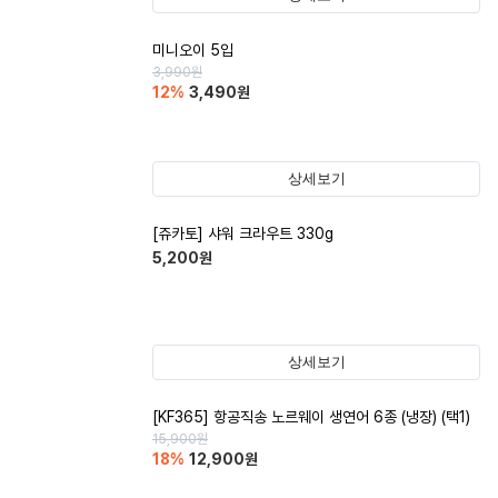
미니오이 5입
3,990
원
12
%
3,490
원
상세보기
[쥬카토] 샤워 크라우트 330g
5,200
원
상세보기
[KF365] 항공직송 노르웨이 생연어 6종 (냉장) (택1)
15,900
원
18
%
12,900
원