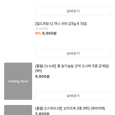
상세보기
[일드프랑스] 미니 브리 (25g X 5입)
10,980
원
9
%
9,900
원
상세보기
(품절)
[누누반] 통 닭가슴살 곤약 도시락 5종 (2개입)
(택1)
9,900
원
Coming Soon
상세보기
(품절)
[나가타니엔] 오차즈케 3종 (택1) (후리카케)
3,400
원