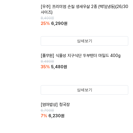
[우주] 프리미엄 손질 생새우살 2종 (택1)(냉동)(26/30
사이즈)
8,400
원
25
%
6,290
원
상세보기
[풀무원] 식물성 지구식단 두부텐더 마일드 400g
8,480
원
35
%
5,480
원
상세보기
[엄마밥상] 청국장
6,700
원
7
%
6,230
원