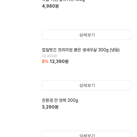
4,980
원
상세보기
껍질벗긴 프리미엄 붉은 생새우살 300g (냉동)
13,490
원
8
%
12,390
원
상세보기
친환경 깐 양파 200g
3,290
원
상세보기