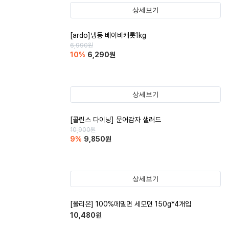
상세보기
[ardo]냉동 베이비캐롯1kg
6,990
원
10
%
6,290
원
상세보기
[콜린스 다이닝] 문어감자 샐러드
10,900
원
9
%
9,850
원
상세보기
[올리온] 100%메밀면 세모면 150g*4개입
10,480
원