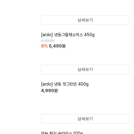
상세보기
[ardo] 냉동그릴채소믹스 450g
6,090
원
9
%
5,490
원
상세보기
[ardo] 냉동 컷그린빈 400g
4,990
원
상세보기
마늘 튀김 슬라이스 100g