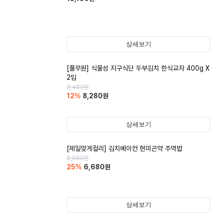
상세보기
[풀무원] 식물성 지구식단 두부김치 한식교자 400g X
2입
9,480
원
12
%
8,280
원
상세보기
[제일맞게컬리] 김치베이컨 현미곤약 주먹밥
8,980
원
25
%
6,680
원
상세보기