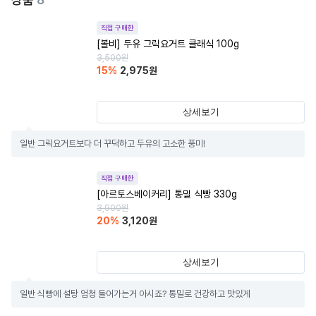
직접 구매한
[볼비] 두유 그릭요거트 클래식 100g
3,500
원
15
%
2,975
원
상세보기
일반 그릭요거트보다 더 꾸덕하고 두유의 고소한 풍미!
직접 구매한
[아르토스베이커리] 통밀 식빵 330g
3,900
원
20
%
3,120
원
상세보기
일반 식빵에 설탕 엄청 들어가는거 아시죠? 통밀로 건강하고 맛있게