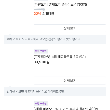
[다향오리] 훈제오리 슬라이스 (1입/3입)
5,390
원
22
%
4,151
원
상세보기
야채 가득에 오리 하나해서 먹으면 건강도 챙기고 맛도 챙기고
직접 구매한
[프로퍼마켓] 서리태콩물두유 2종 (택1)
33,900
원
상세보기
밥대신 먹으면 배불러서 못먹어요 다이어트 추천
직접 구매한
[매일] 바이오 그릭 요거트 무가당 플레인 400g