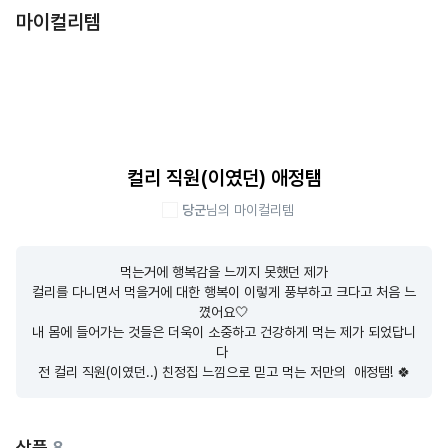
마이컬리템
컬리 직원(이였던) 애정탬
당군
님의 마이컬리템
먹는거에 행복감을 느끼지 못했던 제가

컬리를 다니면서 먹을거에 대한 행복이 이렇게 풍부하고 크다고 처음 느
꼈어요🤍

내 몸에 들어가는 것들은 더욱이 소중하고 건강하게 먹는 제가 되었답니
다 

전 컬리 직원(이였던..) 친정집 느낌으로 믿고 먹는 저만의  애정탬! 🍀
상품
8