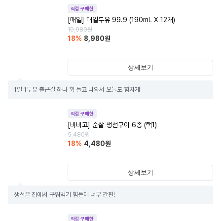
직접 구매한
[매일] 매일두유 99.9 (190mL X 12개)
10,980
원
18
%
8,980
원
상세보기
1일 1두유 출근길 하나 휙 들고 나와서 오늘도 힘차게
직접 구매한
[비비고] 순살 생선구이 6종 (택1)
5,480
원
18
%
4,480
원
상세보기
생선은 집에서 구워먹기 힘든데 너무 간편!
직접 구매한