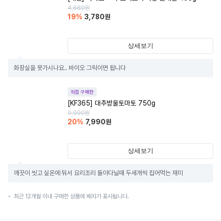
4,680
원
19
%
3,780
원
상세보기
화장실을 못가시나요.. 바이오 그릭이면 됩니다
직접 구매한
[KF365] 대추방울토마토 750g
9,990
원
20
%
7,990
원
상세보기
깨끗이 씻고 실온에 둬서 요리조리 돌아다닐때 두세개씩 집어먹는 재미
최근 12개월 이내 구매한 상품에 배지가 표시됩니다.