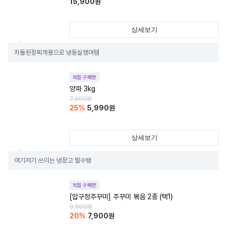
15,900
원
상세보기
차돌된장찌개용으로 냉동실쟁여템
직접 구매한
양파 3kg
7,990
원
25
%
5,990
원
상세보기
여기저기 쓰이는 냉장고 필수텡
직접 구매한
[압구정주꾸미] 주꾸미 볶음 2종 (택1)
9,900
원
20
%
7,900
원