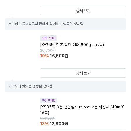
상세보기
스트레스 풀고싶을때 급하게 찾게되는 냉동실 쟁여템
직접 구매한
[KF365] 한돈 삼겹 대패 600g~ (냉동)
20,500
원
19
%
16,500
원
상세보기
고소하니 맛있는 냉동실 쟁여템
직접 구매한
[KS365] 3겹 천연펄프 더 오래쓰는 화장지 (40m X
18롤)
14,900
원
13
%
12,900
원