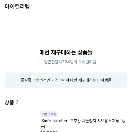
마이컬리템
매번 재구매하는 상품들
달큰한김치224
님의 마이컬리템
품질좋고 합리적인 가격이어서 매번 재구매하는 아이템들
상품
7
직접 구매한
[Kim's butcher] 호주산 차돌양지 샤브용 500g (냉
동)