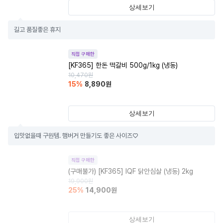
상세보기
길고 품질좋은 휴지
직접 구매한
[KF365] 한돈 떡갈비 500g/1kg (냉동)
10,470
원
15
%
8,890
원
상세보기
입맛없을때 구원템. 햄버거 만들기도 좋은 사이즈♡
직접 구매한
(구매불가)
[KF365] IQF 닭안심살 (냉동) 2kg
19,900
원
25
%
14,900
원
상세보기