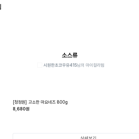
템
소스류
시원한초코우유415
님의 마이컬리템
[청정원] 고소한 마요네즈 800g
8,680
원
상세보기