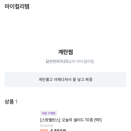
마이컬리템
계란찜
달큰한피자25
님의 마이컬리템
계란풀고 야채다져서 물 넣고 쪄중
상품
1
직접 구매한
[스윗밸런스] 오늘의 샐러드 10종 (택1)
5,400
원