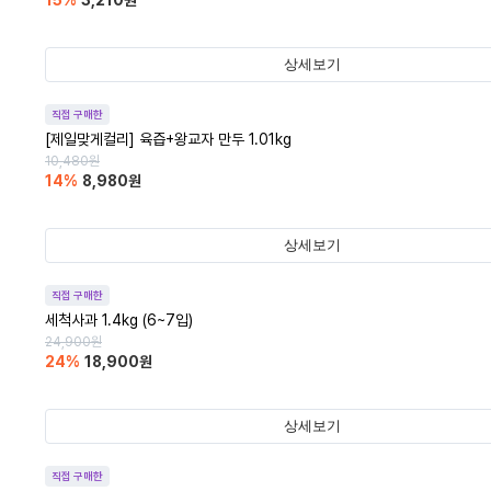
15
%
3,210
원
상세보기
직접 구매한
[제일맞게컬리] 육즙+왕교자 만두 1.01kg
10,480
원
14
%
8,980
원
상세보기
직접 구매한
세척사과 1.4kg (6~7입)
24,900
원
24
%
18,900
원
상세보기
직접 구매한