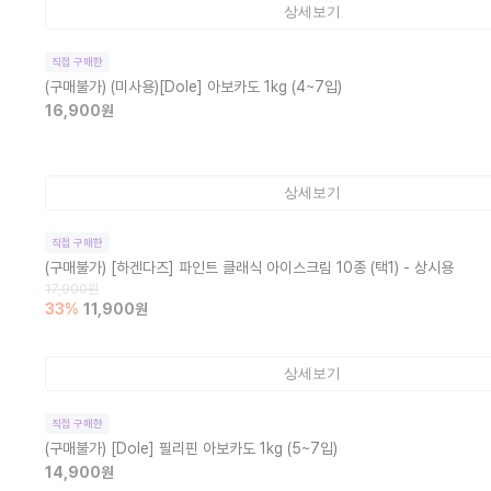
상세보기
직접 구매한
(구매불가)
(미사용)[Dole] 아보카도 1kg (4~7입)
16,900
원
상세보기
직접 구매한
(구매불가)
[하겐다즈] 파인트 클래식 아이스크림 10종 (택1) - 상시용
17,900
원
33
%
11,900
원
상세보기
직접 구매한
(구매불가)
[Dole] 필리핀 아보카도 1kg (5~7입)
14,900
원