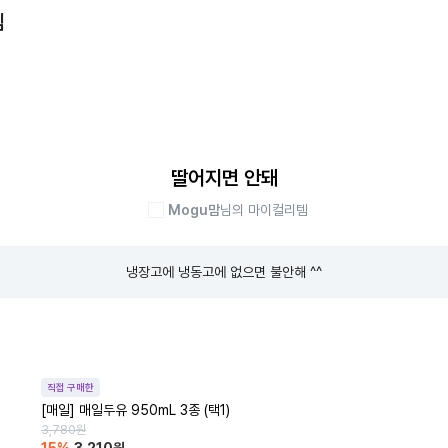
템
딸어지면 안돼
Mogu맘
님의 마이컬리템
냉장고에 냉동고에 없으면 불안해 ^^
직접 구매한
[매일] 매일두유 950mL 3종 (택1)
3,780
원