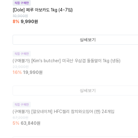
직접 구매한
[Dole] 페루 아보카도 1kg (4~7입)
10,900
원
8
%
9,990
원
상세보기
직접 구매한
(구매불가)
[Kim's butcher] 미국산 우삼겹 돌돌말이 1kg (냉동)
23,900
원
16
%
19,990
원
상세보기
직접 구매한
(구매불가)
[알모네이쳐] HFC젤리 참치와오징어 (캔) 24개입
67,200
원
5
%
63,840
원