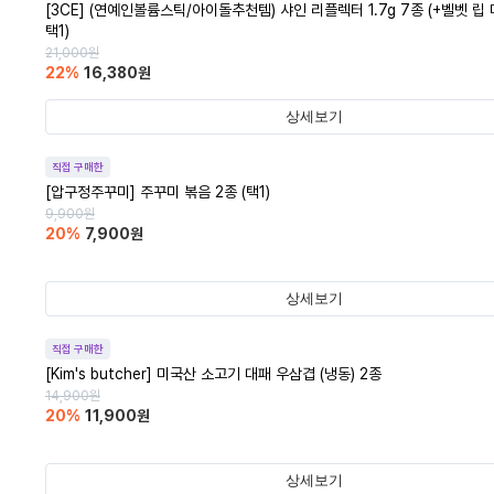
[3CE] (연예인볼륨스틱/아이돌추천템) 샤인 리플렉터 1.7g 7종 (+벨벳 립
택1)
21,000
원
22
%
16,380
원
상세보기
직접 구매한
[압구정주꾸미] 주꾸미 볶음 2종 (택1)
9,900
원
20
%
7,900
원
상세보기
직접 구매한
[Kim's butcher] 미국산 소고기 대패 우삼겹 (냉동) 2종
14,900
원
20
%
11,900
원
상세보기