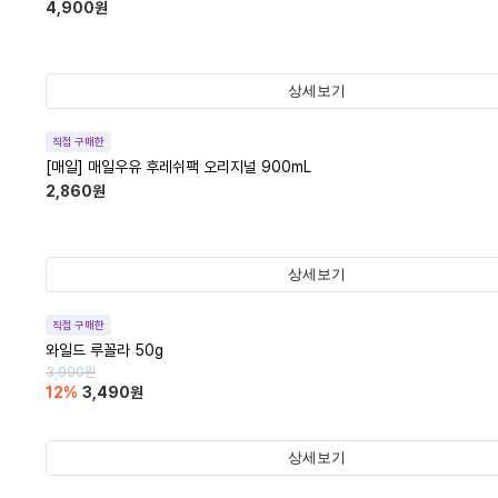
4,900
원
상세보기
직접 구매한
[매일] 매일우유 후레쉬팩 오리지널 900mL
2,860
원
상세보기
직접 구매한
와일드 루꼴라 50g
3,990
원
12
%
3,490
원
상세보기