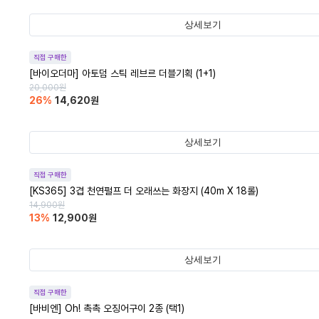
상세보기
직접 구매한
[바이오더마] 아토덤 스틱 레브르 더블기획 (1+1)
20,000
원
26
%
14,620
원
상세보기
직접 구매한
[KS365] 3겹 천연펄프 더 오래쓰는 화장지 (40m X 18롤)
14,900
원
13
%
12,900
원
상세보기
직접 구매한
[바비엔] Oh! 촉촉 오징어구이 2종 (택1)