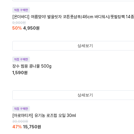
직접 구매한
[온더바디] 여름맞이! 발을씻자 코튼풋샴푸/46cm 바디워시/풋필링팩 14종 
9,900
원
50
%
4,950
원
상세보기
직접 구매한
장수 찜용 콩나물 500g
1,590
원
상세보기
직접 구매한
[아로마티카] 유기농 로즈힙 오일 30ml
30,000
원
47
%
15,750
원