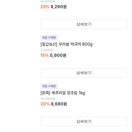
10,900
원
23
%
8,290
원
상세보기
직접 구매한
[칠갑농산] 우리쌀 떡국떡 800g
7,000
원
15
%
5,900
원
상세보기
직접 구매한
[본죽] 메추리알 장조림 1kg
10,900
원
20
%
8,680
원
상세보기