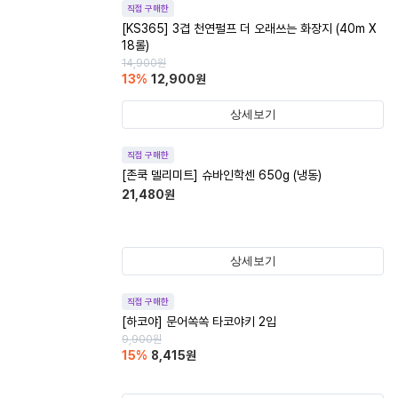
직접 구매한
[KS365] 3겹 천연펄프 더 오래쓰는 화장지 (40m X
18롤)
14,900
원
13
%
12,900
원
상세보기
직접 구매한
[존쿡 델리미트] 슈바인학센 650g (냉동)
21,480
원
상세보기
직접 구매한
[하코야] 문어쏙쏙 타코야키 2입
9,900
원
15
%
8,415
원