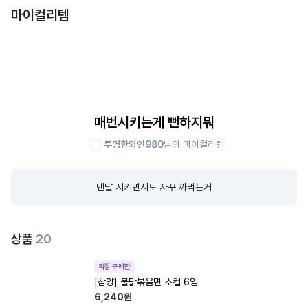
마이컬리템
매번시키는게 뻔하지뭐
투명한와인980
님의 마이컬리템
맨날 시키면서도 자꾸 까먹는거
상품
20
직접 구매한
[삼양] 불닭볶음면 소컵 6입
6,240
원