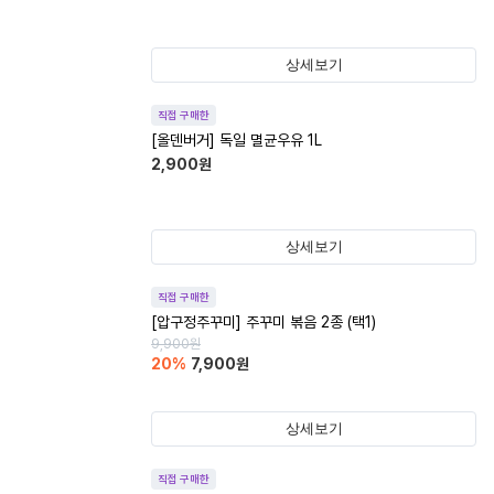
상세보기
직접 구매한
[올덴버거] 독일 멸균우유 1L
2,900
원
상세보기
직접 구매한
[압구정주꾸미] 주꾸미 볶음 2종 (택1)
9,900
원
20
%
7,900
원
상세보기
직접 구매한