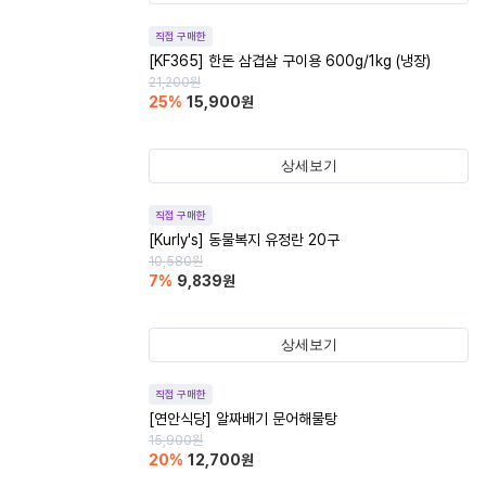
직접 구매한
[KF365] 한돈 삼겹살 구이용 600g/1kg (냉장)
21,200
원
25
%
15,900
원
상세보기
직접 구매한
[Kurly's] 동물복지 유정란 20구
10,580
원
7
%
9,839
원
상세보기
직접 구매한
[연안식당] 알짜배기 문어해물탕
15,900
원
20
%
12,700
원