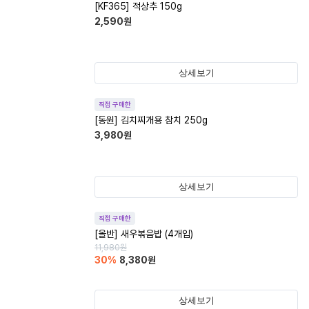
[KF365] 적상추 150g
2,590
원
상세보기
직접 구매한
[동원] 김치찌개용 참치 250g
3,980
원
상세보기
직접 구매한
[올반] 새우볶음밥 (4개입)
11,980
원
30
%
8,380
원
상세보기