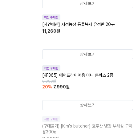
상세보기
직접 구매한
[자연애찬] 지정농장 동물복지 유정란 20구
11,260
원
상세보기
직접 구매한
[KF365] 에어프라이어용 미니 돈까스 2종
9,990
원
20
%
7,990
원
상세보기
직접 구매한
(구매불가)
[Kim's butcher] 호주산 냉장 부채살 구이
용300g