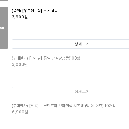
(품절)
[우드앤브릭] 스콘 4종
3,900
원
on
상세보기
(구매불가)
[그래밀] 통밀 단팥앙금빵(100g)
3,000
원
상세보기
(구매불가)
[달롤] 글루텐프리 브라질식 치즈빵 (빵 데 께쥬) 10개입
6,900
원