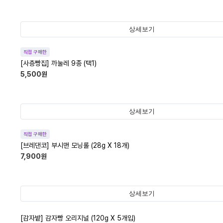
상세보기
직접 구매한
[사층빵집] 까눌레 9종 (택1)
5,500
원
상세보기
직접 구매한
[브레댄코] 부시맨 모닝롤 (28g X 18개)
7,900
원
상세보기
[감자밭] 감자빵 오리지널 (120g X 5개입)