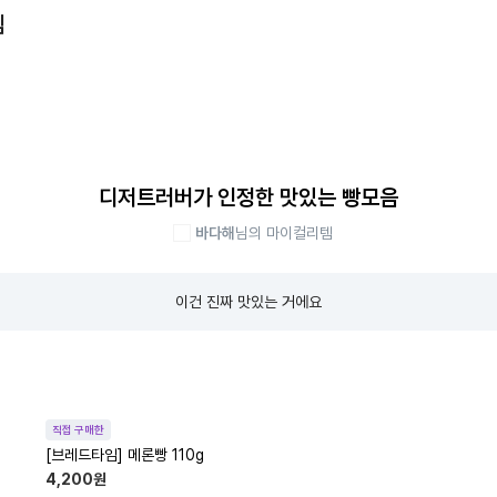
템
디저트러버가 인정한 맛있는 빵모음
바다해
님의 마이컬리템
이건 진짜 맛있는 거에요
직접 구매한
[브레드타임] 메론빵 110g
4,200
원