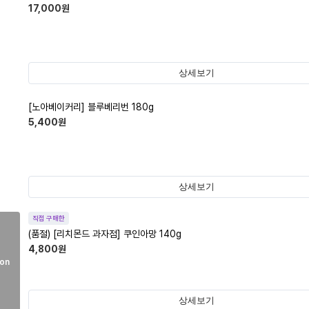
17,000
원
상세보기
[노아베이커리] 블루베리번 180g
5,400
원
상세보기
직접 구매한
(품절)
[리치몬드 과자점] 쿠인아망 140g
4,800
원
on
상세보기