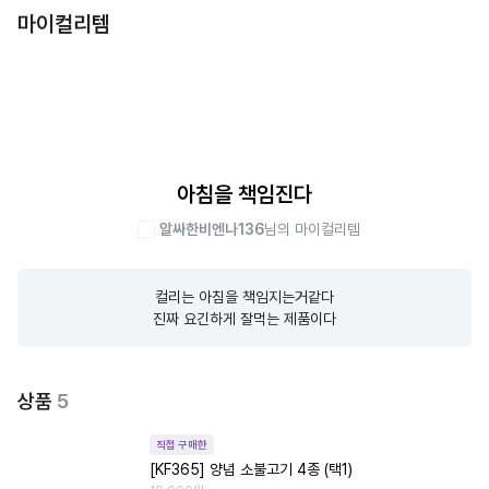
마이컬리템
아침을 책임진다
알싸한비엔나136
님의 마이컬리템
컬리는 아침을 책임지는거같다

진짜 요긴하게 잘먹는 제품이다
상품
5
직접 구매한
[KF365] 양념 소불고기 4종 (택1)