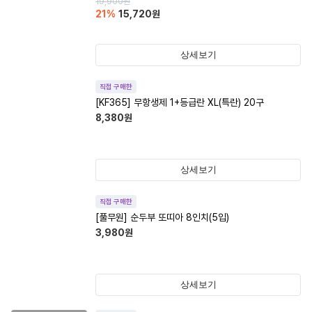
19,900
원
21
%
15,720
원
상세보기
직접 구매한
[KF365] 무항생제 1+등급란 XL(특란) 20구
8,380
원
상세보기
직접 구매한
[풀무원] 순두부 또띠아 8인치(5입)
3,980
원
상세보기