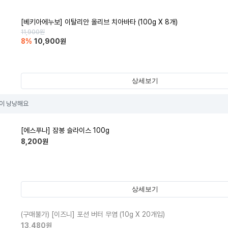
[베키아에누보] 이탈리안 올리브 치아바타 (100g X 8개)
11,900
원
8
%
10,900
원
상세보기
이 낭낭해요
[에스푸나] 잠봉 슬라이스 100g
8,200
원
상세보기
(구매불가)
[이즈니] 포션 버터 무염 (10g X 20개입)
13,480
원