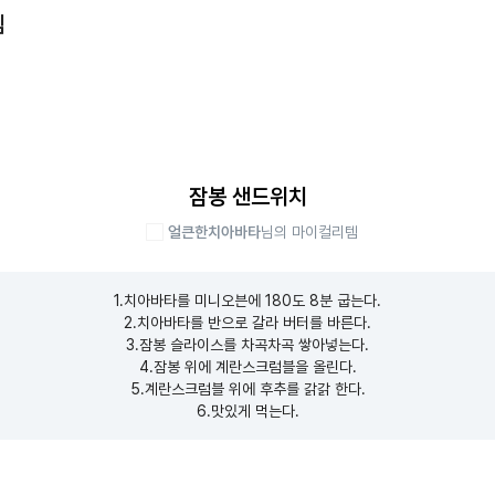
템
잠봉 샌드위치
얼큰한치아바타
님의 마이컬리템
1.치아바타를 미니오븐에 180도 8분 굽는다.

2.치아바타를 반으로 갈라 버터를 바른다.

3.잠봉 슬라이스를 차곡차곡 쌓아넣는다.

4.잠봉 위에 계란스크럼블을 올린다.

5.계란스크럼블 위에 후추를 갉갉 한다.

6.맛있게 먹는다.