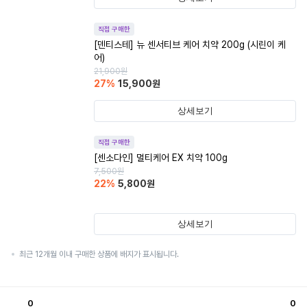
직접 구매한
[덴티스테] 뉴 센서티브 케어 치약 200g (시린이 케
어)
21,900
원
27
%
15,900
원
상세보기
직접 구매한
[센소다인] 멀티케어 EX 치약 100g
7,500
원
22
%
5,800
원
상세보기
최근 12개월 이내 구매한 상품에 배지가 표시됩니다.
0
0