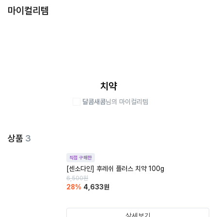
마이컬리템
치약
달콤새콤
님의 마이컬리템
상품
3
직접 구매한
[센소다인] 후레쉬 플러스 치약 100g
6,500
원
28
%
4,633
원
상세보기