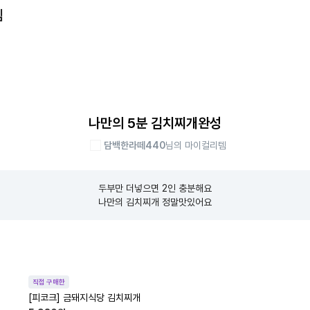
템
나만의 5분 김치찌개완성
담백한라떼440
님의 마이컬리템
두부만 더넣으면 2인 충분해요

나만의 김치찌개 정말맛있어요
직접 구매한
[피코크] 금돼지식당 김치찌개