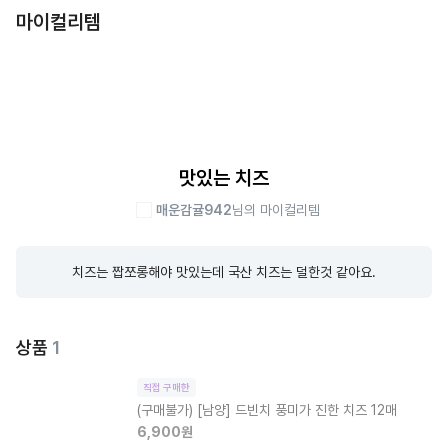
마이컬리템
맛있는 치즈
매운감귤942
님의 마이컬리템
치즈는 짭쪼롱해야 맛있는데 국산 치즈는 덜한것 같아요.
상품
1
직접 구매한
(구매불가)
[남양] 드빈치 풍미가 진한 치즈 12매
6,900
원