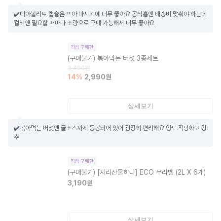
✔️디아볼리토 캡슐은 뜨아 마시기에 너무 좋아요 공식홈엔 배송비 맞춰야 하는데 
컬리엔 필요할 때마다 소량으로 구매 가능해서 너무 좋아요
직접 구매한
(구매불가)
볶아먹는 버섯 3종세트
3,490
원
14
%
2,990
원
상세보기
✔️볶아먹는 버섯엔 굴소스까지 동봉되어 있어 굉장히 편리해요 양도 적당하고 강
추
직접 구매한
(구매불가)
[지리산물하나] ECO 무라벨 (2L X 6개)
3,190
원
상세보기