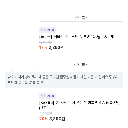
상세보기
직접 구매한
[풀무원] 식물성 지구식단 두부면 100g 2종 (택1)
2,780
원
17
%
2,280
원
상세보기
✔️여기저기 넣어 먹기에 좋은 두부면 풀무원 제품이 제일 나은 거 같아요 두부러
버에겐 없어선 안 될 템👍🏻
직접 구매한
[KS365] 한 장씩 뜯어 쓰는 위생롤백 4종 (500매)
(택1)
4,900
원
20
%
3,890
원