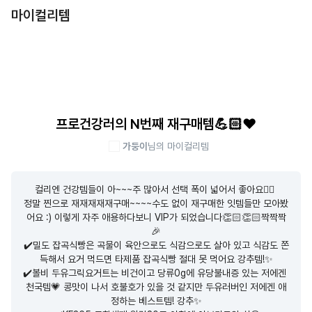
마이컬리템
프로건강러의 N번째 재구매템💪🏻❤️
가둥이
님의 마이컬리템
컬리엔 건강템들이 아~~~주 많아서 선택 폭이 넓어서 좋아요👍🏻 

정말 찐으로 재재재재재구매~~~~수도 없이 재구매한 잇템들만 모아봤
어요 :) 이렇게 자주 애용하다보니 VIP가 되었습니다👏🏻👏🏻짝짝짝
🎉

✔️밀도 잡곡식빵은 곡물이 육안으로도 식감으로도 살아 있고 식감도 쫀
득해서 요거 먹드면 타제품 잡곡식빵 절대 못 먹어요 강추템!✨

✔️볼비 두유그릭요거트는 비건이고 당류0g에 유당불내증 있는 저에겐 
천국템💗 콩맛이 나서 호불호가 있을 것 같지만 두유러버인 저에겐 애
정하는 베스트템! 강추✨
