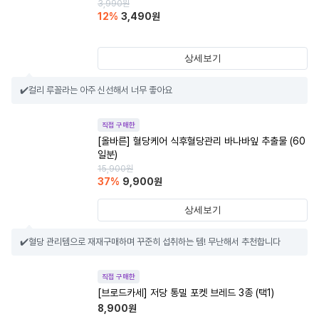
3,990
원
12
%
3,490
원
상세보기
✔️컬리 루꼴라는 아주 신선해서 너무 좋아요
직접 구매한
[올바른] 혈당케어 식후혈당관리 바나바잎 추출물 (60
일분)
15,900
원
37
%
9,900
원
상세보기
✔️혈당 관리템으로 재재구매하며 꾸준히 섭취하는 템! 무난해서 추천합니다
직접 구매한
[브로드카세] 저당 통밀 포켓 브레드 3종 (택1)
8,900
원