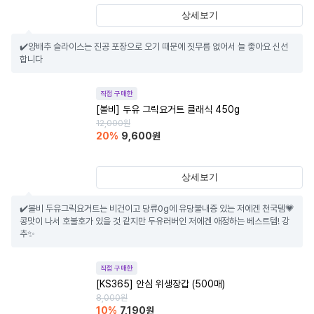
상세보기
✔️양배추 슬라이스는 진공 포장으로 오기 때문에 짓무름 없어서 늘 좋아요 신선
합니다
직접 구매한
[볼비] 두유 그릭요거트 클래식 450g
12,000
원
20
%
9,600
원
상세보기
✔️볼비 두유그릭요거트는 비건이고 당류0g에 유당불내증 있는 저에겐 천국템💗 
콩맛이 나서 호불호가 있을 것 같지만 두유러버인 저에겐 애정하는 베스트템! 강
추✨
직접 구매한
[KS365] 안심 위생장갑 (500매)
8,000
원
10
%
7,190
원