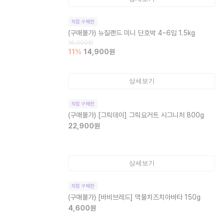
직접 구매한
(구매불가)
뉴질랜드 미니 단호박 4~6입 1.5kg
16,900
원
11
%
14,900
원
상세보기
직접 구매한
(구매불가)
[그릭데이] 그릭요거트 시그니처 800g
22,900
원
상세보기
직접 구매한
(구매불가)
[바비브레드] 먹물치즈치아바타 150g
4,600
원