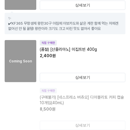
상세보기
✨

✔️KF365 무항생제 왕란30구 아침에 아보카도와 삶은 계란 함께 먹는 저에겐 
없어선 안 될 꿀템! 왕란이라 크기도 크고 비린 맛도 없어서 좋아요
직접 구매한
(품절)
[산줄리아노] 이집트빈 400g
2,400
원
Coming Soon
상세보기
직접 구매한
(구매불가)
[네스프레소 버츄오] 디아볼리토 커피 캡슐
10개입(40mL)
8,500
원
상세보기