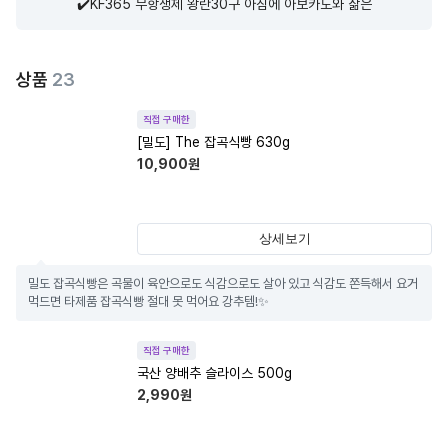
✔️KF365 무항생제 왕란30구 아침에 아보카도와 삶은
상품
23
직접 구매한
[밀도] The 잡곡식빵 630g
10,900
원
상세보기
밀도 잡곡식빵은 곡물이 육안으로도 식감으로도 살아 있고 식감도 쫀득해서 요거 
먹드면 타제품 잡곡식빵 절대 못 먹어요 강추템!✨
직접 구매한
국산 양배추 슬라이스 500g
2,990
원