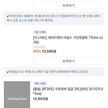
상세보기
✔️타르틴에서 애정하는 빵 월넛하프! 호두가 아낌없에 박혀 있고 빵 자체도 쫀득
하니 오픈 토스트 만들기에 너무 좋아요
직접 구매한
[리스테린] 캐비티케어 마일드 구강청결제 750ml x2
개입
23,000
원
40
%
13,585
원
상세보기
✔️화장실 비치 1위템 리스테린 가글 꾸준히 재재재재구매하고 있어요
직접 구매한
(품절)
[KF365] 무항생제 달걀 2XL(왕란) 30구(15구
*2ea)
12,900
원
Coming Soon