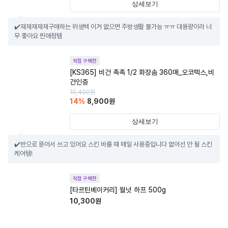
상세보기
✔️재재재재재구매하는 위생백 이거 없으면 주방생활 불가능 ㅠㅠ 대용량이라 너
무 좋아요 찐애정템
직접 구매한
[KS365] 비건 촉촉 1/2 화장솜 360매_오코텍스,비
건인증
10,400
원
14
%
8,900
원
상세보기
✔️반으로 뜯어서 쓰고 있어요 스킨 바를 때 매일 사용중입니다 없어선 안 될 스킨
케어템!
직접 구매한
[타르틴베이커리] 월넛 하프 500g
10,300
원