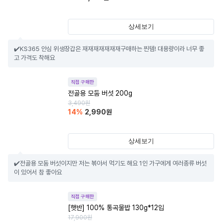
상세보기
✔️KS365 안심 위생장갑은 재재재재재재재구매하는 찐템! 대용량이라 너무 좋
고 가격도 착해요
직접 구매한
전골용 모둠 버섯 200g
3,490
원
14
%
2,990
원
상세보기
✔️전골용 모둠 버섯이지만 저는 볶아서 먹기도 해요 1인 가구에게 여러종류 버섯
이 있어서 참 좋아요
직접 구매한
[햇반] 100% 통곡물밥 130g*12입
17,900
원