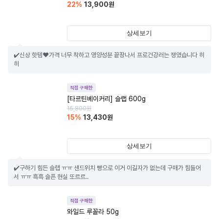
22
%
13,900
원
상세보기
✔️신상 핫템❤️가격 너무 착하고 영양성분 끝장나서 프로건강러는 쟁였습니다 히
히
직접 구매한
[타르틴베이커리] 슬랩 600g
15,800
원
15
%
13,430
원
상세보기
✔️구하기 힘든 슬랩 ㅠㅠ 샌드위치 빵으로 이거 이길자가 없는데 구매가 힘들어
서 ㅠㅠ 흑흑 슬픈 현실 또르르..
직접 구매한
와일드 루꼴라 50g