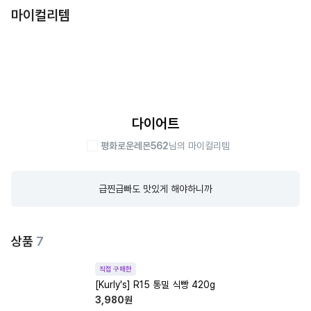
마이컬리템
다이어트
평화로운레몬562
님의 마이컬리템
급찐급빠도 맛있게 해야하니까
상품
7
직접 구매한
[Kurly's] R15 통밀 식빵 420g
3,980
원