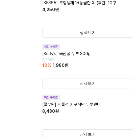
[KF365] 무항생제 1+등급란 XL(특란) 10구
4,250
원
상세보기
직접 구매한
[Kurly's] 국산콩 두부 300g
2,200
원
10
%
1,980
원
상세보기
직접 구매한
[풀무원] 식물성 지구식단 두부텐더
8,480
원
상세보기