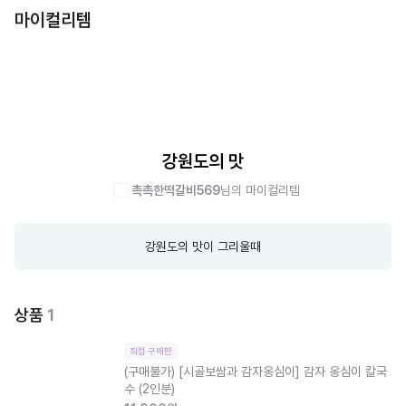
마이컬리템
강원도의 맛
촉촉한떡갈비569
님의 마이컬리템
강원도의 맛이 그리울때
상품
1
직접 구매한
(구매불가)
[시골보쌈과 감자옹심이] 감자 옹심이 칼국
수 (2인분)