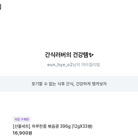
템
간식러버의 건강템✨
eun_hye_o2
님의 마이컬리템
포기할 수 없는 식후 간식, 건강하게 챙겨보자
직접 구매한
[선물세트] 하루한줌 볶음콩 396g (12gX33봉)
16,900
원