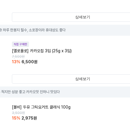
상세보기
콩! 하루 한봉지 필수, 소포장이라 휴대성도 좋다
직접 구매한
[옐로욜로] 카카오칩 3입 (25g x 3입)
7,500
원
13
%
6,500
원
상세보기
 적지만 성분 좋고 카카오맛 진하니 맛있다
[볼비] 두유 그릭요거트 클래식 100g
3,500
원
15
%
2,975
원