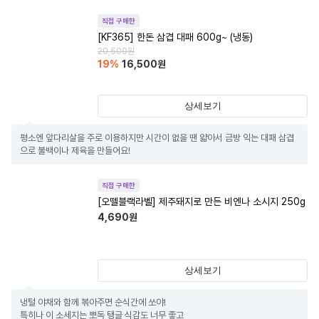
직접 구매한
[KF365] 한돈 삼겹 대패 600g~ (냉동)
20,500
원
19
%
16,500
원
상세보기
평소엔 앞다리살을 주로 이용하지만 시간이 없을 땐 얇아서 금방 익는 대패 삼겹
으로 불백이나 제육을 만들어요!
직접 구매한
[오뗄블랙라벨] 제주돼지로 만든 비엔나 소시지 250g
4,690
원
상세보기
냉털 야채와 함께 볶아주면 순식간에 쏘야!

특히나 이 소세지는 뽀독 탱글 식감도 너무 좋고
