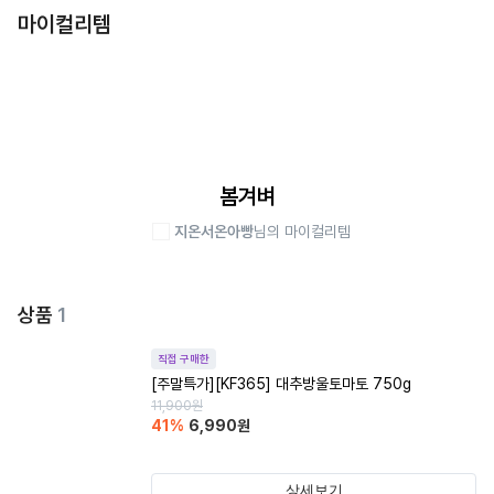
마이컬리템
봄겨벼
지온서온아빵
님의 마이컬리템
상품
1
직접 구매한
[주말특가][KF365] 대추방울토마토 750g
11,900
원
41
%
6,990
원
상세보기