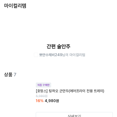
마이컬리템
간편 술안주
뽀얀수제비249
님의 마이컬리템
상품
7
직접 구매한
[호밍스] 팅하오 군만두(에어프라이 전용 트레이)
5,980
원
16
%
4,980
원
상세보기