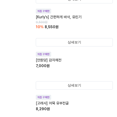
직접 구매한
[Kurly's] 간편하게 바삭, 유린기
9,500
원
10
%
8,550
원
상세보기
직접 구매한
[안원당] 감자채전
7,000
원
상세보기
직접 구매한
[고래사] 어묵 유부전골
8,290
원