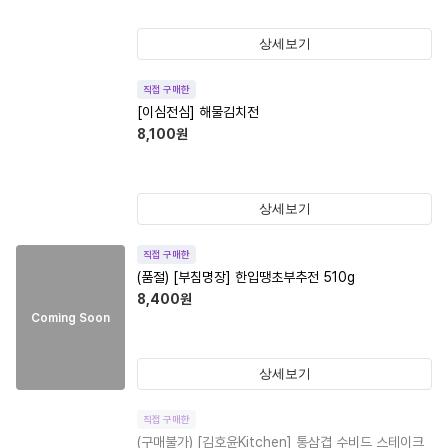
상세보기
직접 구매한
[이심전심] 해물김치전
8,100
원
상세보기
직접 구매한
(품절)
[부침명장] 한입땡초부추전 510g
8,400
원
Coming Soon
상세보기
직접 구매한
(구매불가)
[김호윤Kitchen] 통삼겹 수비드 스테이크