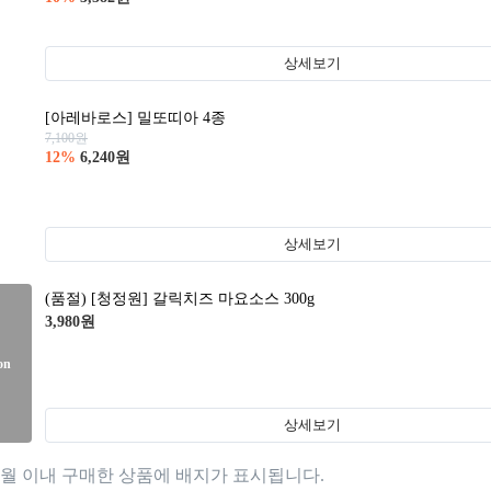
상세보기
[아레바로스] 밀또띠아 4종
7,100
원
12
%
6,240
원
상세보기
(품절)
[청정원] 갈릭치즈 마요소스 300g
3,980
원
on
상세보기
개월 이내 구매한 상품에 배지가 표시됩니다.