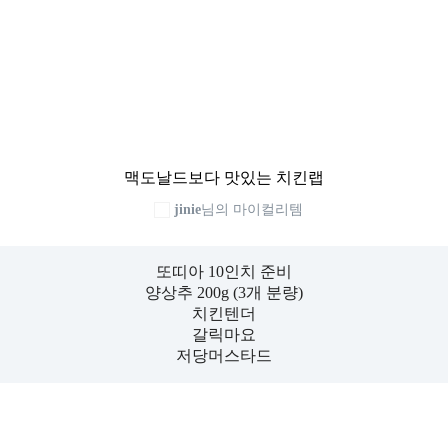
맥도날드보다 맛있는 치킨랩
jinie
님의 마이컬리템
또띠아 10인치 준비

양상추 200g (3개 분량)

치킨텐더

갈릭마요

저당머스타드