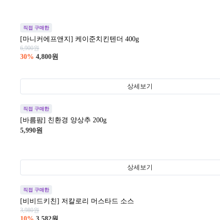
직접 구매한
[마니커에프앤지] 케이준치킨텐더 400g
6,900
원
30
%
4,800
원
상세보기
직접 구매한
[바름팜] 친환경 양상추 200g
5,990
원
상세보기
직접 구매한
[비비드키친] 저칼로리 머스타드 소스
3,980
원
10
%
3,582
원