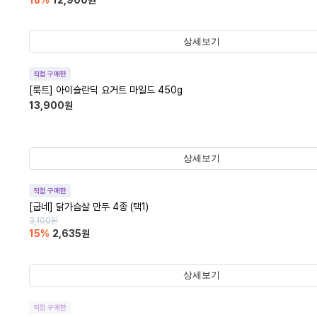
18
%
12,900
원
상세보기
직접 구매한
[룩트] 아이슬란딕 요거트 마일드 450g
13,900
원
상세보기
직접 구매한
[굽네] 닭가슴살 만두 4종 (택1)
3,100
원
15
%
2,635
원
상세보기
직접 구매한