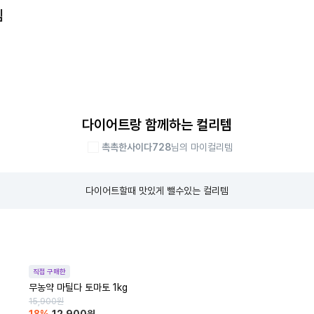
템
다이어트랑 함께하는 컬리템
촉촉한사이다728
님의 마이컬리템
다이어트할때 맛있게 뺄수있는 컬리템
직접 구매한
무농약 마틸다 토마토 1kg
15,900
원