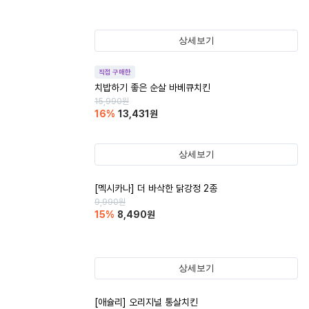
상세보기
직접 구매한
치밥하기 좋은 순살 바베큐치킨
15,990
원
16
%
13,431
원
상세보기
[멕시카나] 더 바삭한 닭강정 2종
9,990
원
15
%
8,490
원
상세보기
[애슐리] 오리지널 통살치킨