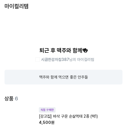
마이컬리템
퇴근 후 맥주와 함께🍻
시큼한감자칩387
님의 마이컬리템
맥주와 함께 먹으면 좋은 안주들
상품
6
직접 구매한
[강고집] 바삭 구운 순살먹태 2종 (택1)
4,500
원