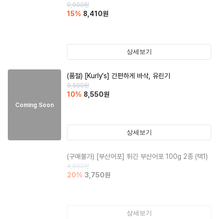
9,900
원
15
%
8,410
원
상세보기
(품절)
[Kurly's] 간편하게 바삭, 유린기
9,500
원
10
%
8,550
원
Coming Soon
상세보기
(구매불가)
[부산어포] 튀긴 부산어포 100g 2종 (택1)
4,690
원
20
%
3,750
원
상세보기