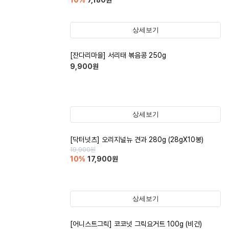
10
%
7,180
원
상세보기
[잔다리마을] 서리태 볶음콩 250g
9,900
원
상세보기
[닥터넛츠] 오리지널뉴 견과 280g (28gX10봉)
19,900
원
10
%
17,900
원
상세보기
[어니스트그릭] 코코넛 그릭요거트 100g (비건)