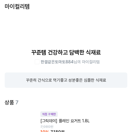
마이컬리템
꾸준템 건강하고 담백한 식재료
한결같은토마토884
님의 마이컬리템
꾸준히 간식으로 먹기좋고 성분좋은 심플한 식재료
상품
7
직접 구매한
[그릭데이] 플레인 요거트 1.8L
7,980
원