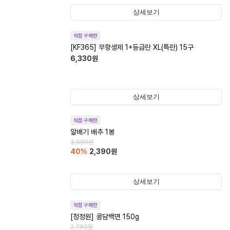
상세보기
직접 구매한
[KF365] 무항생제 1+등급란 XL(특란) 15구
6,330
원
상세보기
직접 구매한
알배기 배추 1봉
3,990
원
40
%
2,390
원
상세보기
직접 구매한
[청정원] 콩담백면 150g
2,780
원