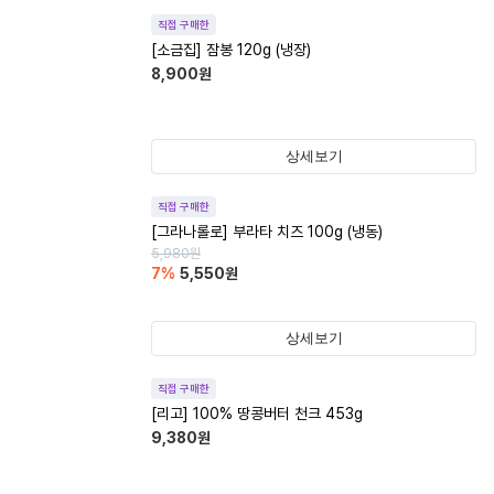
직접 구매한
[소금집] 잠봉 120g (냉장)
8,900
원
상세보기
직접 구매한
[그라나롤로] 부라타 치즈 100g (냉동)
5,980
원
7
%
5,550
원
상세보기
직접 구매한
[리고] 100% 땅콩버터 천크 453g
9,380
원