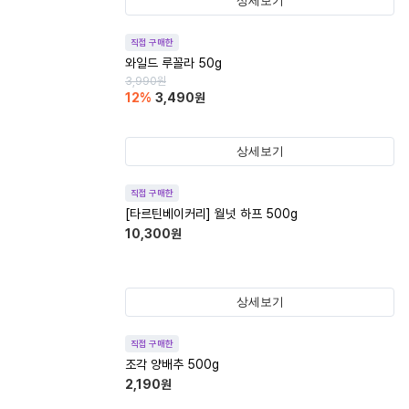
상세보기
직접 구매한
와일드 루꼴라 50g
3,990
원
12
%
3,490
원
상세보기
직접 구매한
[타르틴베이커리] 월넛 하프 500g
10,300
원
상세보기
직접 구매한
조각 양배추 500g
2,190
원