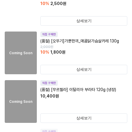
10
%
2,500
원
상세보기
직접 구매한
(품절)
[오뚜기]가뿐한끼_매콤닭가슴살카레 130g
2,000
원
10
%
1,800
원
Coming Soon
상세보기
직접 구매한
(품절)
[무르젤라] 이탈리아 부라타 120g (냉장)
10,400
원
Coming Soon
상세보기
직접 구매한