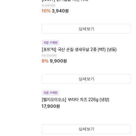
4,380
원
10
%
3,940
원
상세보기
직접 구매한
[포트'럭] 국산 손질 생새우살 2종 (택1) (냉동)
10,900
원
9
%
9,900
원
상세보기
직접 구매한
[벨지오이오소] 부라타 치즈 226g (냉장)
17,900
원
상세보기