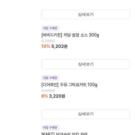
상세보기
직접 구매한
[비비드키친] 저당 쌈장 소스 300g
5,780
원
10
%
5,202
원
상세보기
직접 구매한
[디어파인] 두유 그릭요거트 100g
3,500
원
8
%
3,220
원
상세보기
직접 구매한
[KART] 닭가슴살 치킨 카레