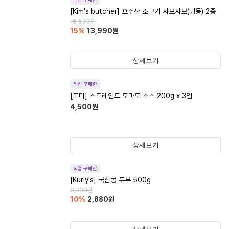
[Kim's butcher] 호주산 소고기 샤브샤브(냉동) 2종
16,500
원
15
%
13,990
원
상세보기
직접 구매한
[포미] 스트레인드 토마토 소스 200g x 3입
4,500
원
상세보기
직접 구매한
[Kurly's] 국산콩 두부 500g
3,200
원
10
%
2,880
원