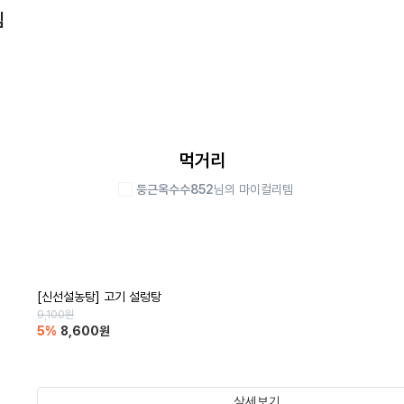
템
먹거리
둥근옥수수852
님의 마이컬리템
[신선설농탕] 고기 설렁탕
9,100
원
5
%
8,600
원
상세보기