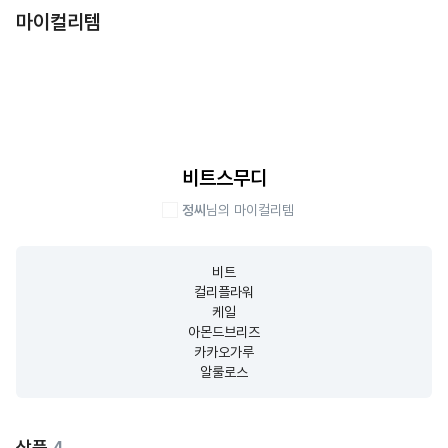
마이컬리템
비트스무디
정씨
님의 마이컬리템
비트

컬리플라워

케일

아몬드브리즈

카카오가루

알룰로스
상품
4