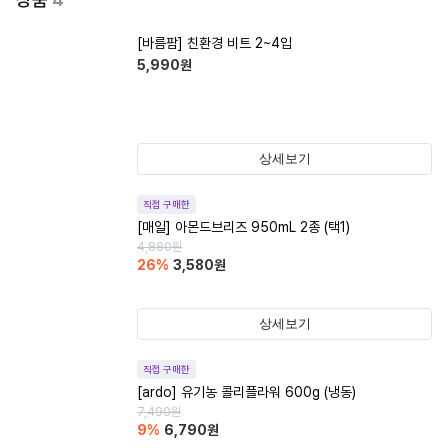
[바름팜] 친환경 비트 2~4입
5,990
원
상세보기
직접 구매한
[매일] 아몬드브리즈 950mL 2종 (택1)
4,880
원
26
%
3,580
원
상세보기
직접 구매한
[ardo] 유기농 콜리플라워 600g (냉동)
7,490
원
9
%
6,790
원