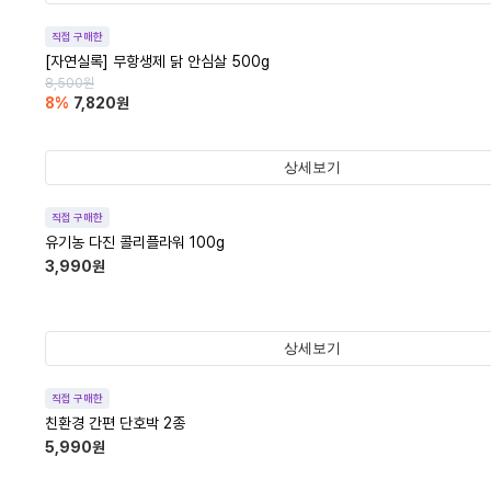
직접 구매한
[자연실록] 무항생제 닭 안심살 500g
8,500
원
8
%
7,820
원
상세보기
직접 구매한
유기농 다진 콜리플라워 100g
3,990
원
상세보기
직접 구매한
친환경 간편 단호박 2종
5,990
원