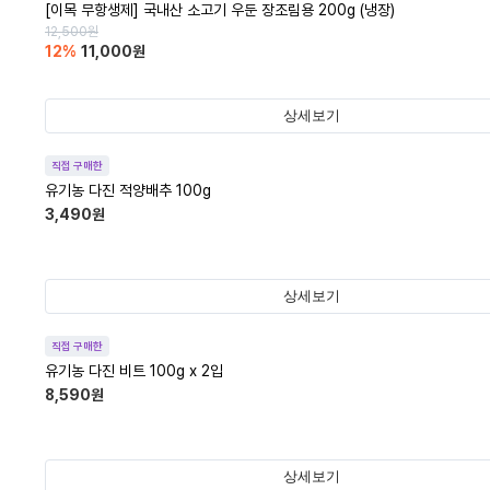
[이목 무항생제] 국내산 소고기 우둔 장조림용 200g (냉장)
12,500
원
12
%
11,000
원
상세보기
직접 구매한
유기농 다진 적양배추 100g
3,490
원
상세보기
직접 구매한
유기농 다진 비트 100g x 2입
8,590
원
상세보기