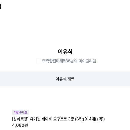
템
이유식
촉촉한진미채586
님의 마이컬리템
이유식 재료
직접 구매한
[상하목장] 유기농 베이비 요구르트 3종 (85g X 4개) (택1)
4,080
원