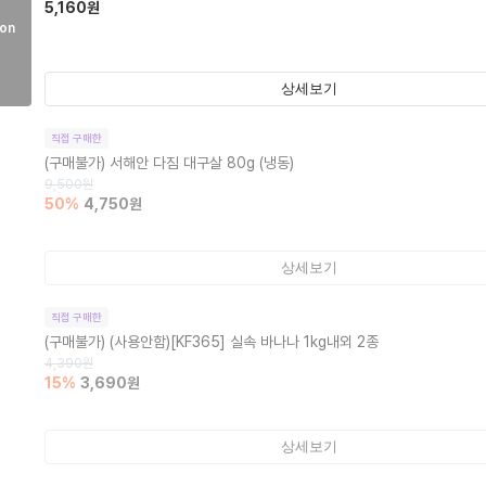
5,160
원
on
상세보기
직접 구매한
(구매불가)
서해안 다짐 대구살 80g (냉동)
9,500
원
50
%
4,750
원
상세보기
직접 구매한
(구매불가)
(사용안함)[KF365] 실속 바나나 1kg내외 2종
4,390
원
15
%
3,690
원
상세보기