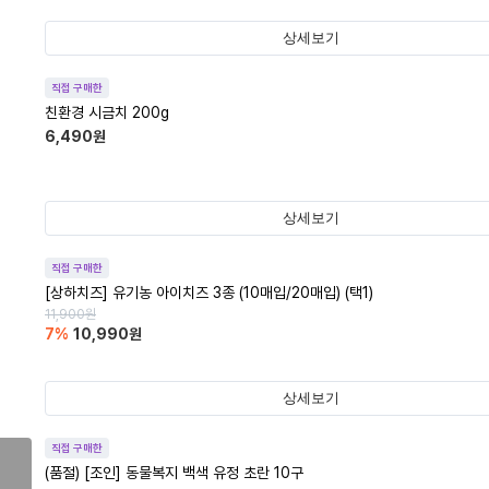
상세보기
직접 구매한
친환경 시금치 200g
6,490
원
상세보기
직접 구매한
[상하치즈] 유기농 아이치즈 3종 (10매입/20매입) (택1)
11,900
원
7
%
10,990
원
상세보기
직접 구매한
(품절)
[조인] 동물복지 백색 유정 초란 10구