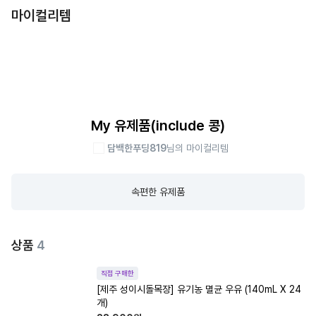
마이컬리템
My 유제품(include 콩)
담백한푸딩819
님의 마이컬리템
속편한 유제품
상품
4
직접 구매한
[제주 성이시돌목장] 유기농 멸균 우유 (140mL X 24
개)