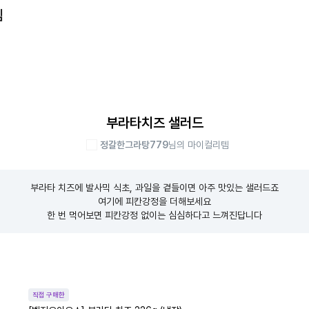
템
부라타치즈 샐러드
정갈한그라탕779
님의 마이컬리템
부라타 치즈에 발사믹 식초, 과일을 곁들이면 아주 맛있는 샐러드죠

여기에 피칸강정을 더해보세요

한 번 먹어보면 피칸강정 없이는 심심하다고 느껴진답니다
직접 구매한