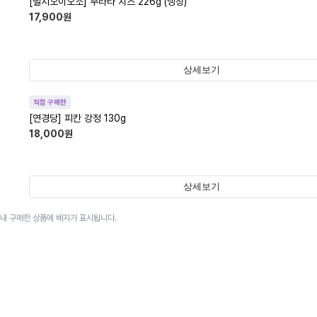
[벨지오이오소] 부라타 치즈 226g (냉장)
17,900
원
상세보기
직접 구매한
[연경당] 피칸 강정 130g
18,000
원
상세보기
이내 구매한 상품에 배지가 표시됩니다.