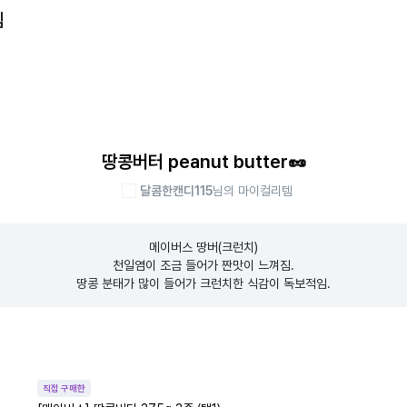
템
땅콩버터 peanut butter🥜
달콤한캔디115
님의 마이컬리템
메이버스 땅버(크런치)

천일염이 조금 들어가 짠맛이 느껴짐.

땅콩 분태가 많이 들어가 크런치한 식감이 독보적임.
직접 구매한