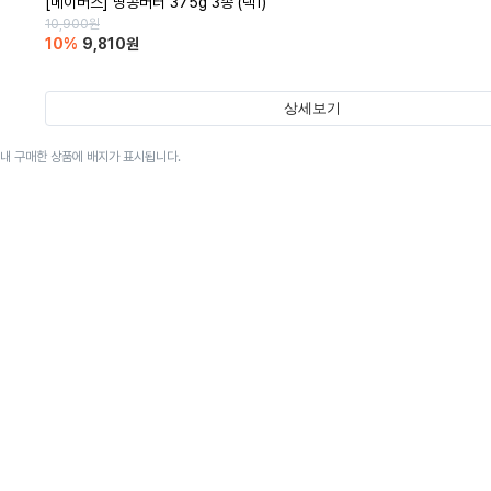
[메이버스] 땅콩버터 375g 3종 (택1)
10,900
원
10
%
9,810
원
상세보기
이내 구매한 상품에 배지가 표시됩니다.