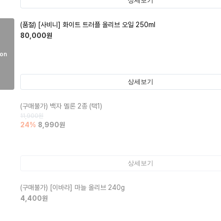
상세보기
(품절)
[사비니] 화이트 트러플 올리브 오일 250ml
80,000
원
on
상세보기
(구매불가)
백자 멜론 2종 (택1)
11,900
원
24
%
8,990
원
상세보기
(구매불가)
[이바라] 마늘 올리브 240g
4,400
원