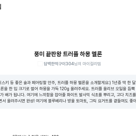
템
풍미 끝판왕 트러플 하몽 멜론
담백한떡구이304
님의 마이컬리템
스키 등 좋은 술과 페어링할 안주, 트러플 하몽 멜론을 소개할게요:) 1년중 딱 한 달만
론을 한 입 크기로 썰어 하몽을 가득 120g 올려주세요. 트러플 올리브 오일을 듬뿍
가 배가 됩니다. 여기에 느끼함을 잡아줄 화이트 발사믹 식초를 뿌리고, 고다 치즈를
면서 올려주시면 완성! 여기에 블루베리나 방울 토마토, 그릭 요거트를 곁들여도 좋아