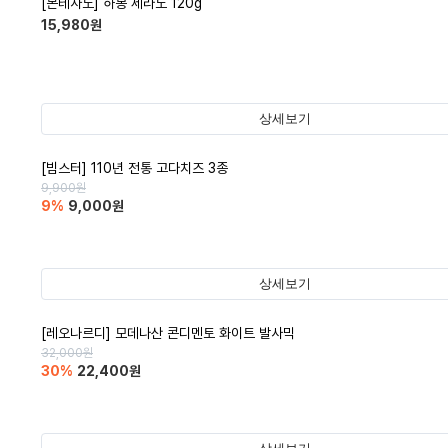
[몬테사노] 하몽 세라노 120g
15,980
원
상세보기
[빔스터] 110년 전통 고다치즈 3종
9,900
원
9
%
9,000
원
상세보기
[레오나르디] 모데나산 콘디멘토 화이트 발사믹
32,000
원
30
%
22,400
원