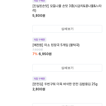
직접 구매한
[진실된손맛] 모둠나물 손맛 3종(시금치&콩나물&느타
리)
5,800
원
상세보기
직접 구매한
[예찬원] 미소 된장국 5개입 (블럭국)
7,500
원
7
%
6,950
원
상세보기
직접 구매한
[만전김] 두번구워 더욱 바삭한 만전 김밥용김 25g
2,800
원