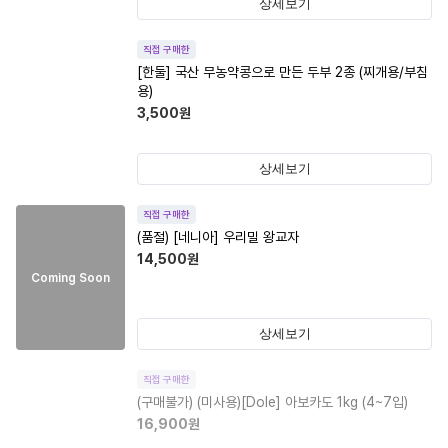
상세보기
직접 구매한
[한둘] 국산 무농약콩으로 만든 두부 2종 (찌개용/부침
용)
3,500
원
상세보기
직접 구매한
(품절)
[네니아] 우리밀 왕교자
14,500
원
Coming Soon
상세보기
직접 구매한
(구매불가)
(미사용)[Dole] 아보카도 1kg (4~7입)
16,900
원