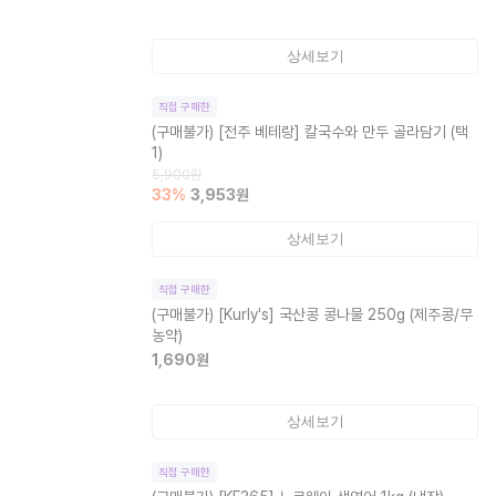
상세보기
직접 구매한
(구매불가)
[전주 베테랑] 칼국수와 만두 골라담기 (택
1)
5,900
원
33
%
3,953
원
상세보기
직접 구매한
(구매불가)
[Kurly's] 국산콩 콩나물 250g (제주콩/무
농약)
1,690
원
상세보기
직접 구매한