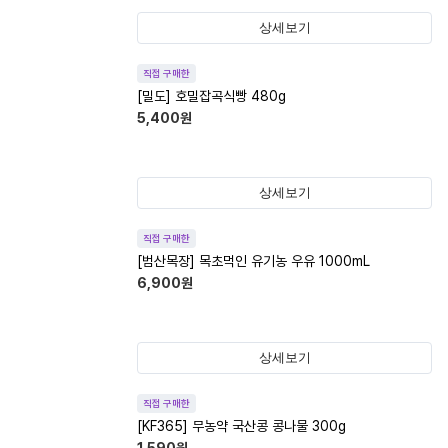
상세보기
직접 구매한
[밀도] 호밀잡곡식빵 480g
5,400
원
상세보기
직접 구매한
[범산목장] 목초먹인 유기농 우유 1000mL
6,900
원
상세보기
직접 구매한
[KF365] 무농약 국산콩 콩나물 300g