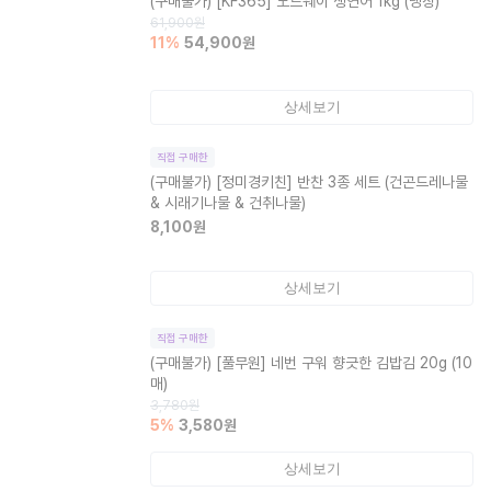
(구매불가)
[KF365] 노르웨이 생연어 1kg (냉장)
61,900
원
11
%
54,900
원
상세보기
직접 구매한
(구매불가)
[정미경키친] 반찬 3종 세트 (건곤드레나물
& 시래기나물 & 건취나물)
8,100
원
상세보기
직접 구매한
(구매불가)
[풀무원] 네번 구워 향긋한 김밥김 20g (10
매)
3,780
원
5
%
3,580
원
상세보기