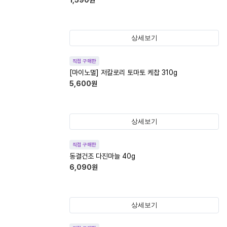
1,590
원
상세보기
직접 구매한
[마이노멀] 저칼로리 토마토 케찹 310g
5,600
원
상세보기
직접 구매한
동결건조 다진마늘 40g
6,090
원
상세보기