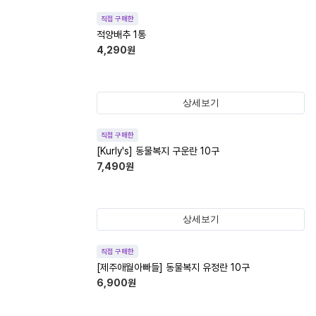
직접 구매한
적양배추 1통
4,290
원
상세보기
직접 구매한
[Kurly's] 동물복지 구운란 10구
7,490
원
상세보기
직접 구매한
[제주애월아빠들] 동물복지 유정란 10구
6,900
원