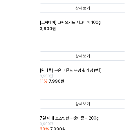
상세보기
[그릭데이] 그릭요거트 시그니처 100g
3,900
원
상세보기
[원더풀] 구운 아몬드 무염 & 가염 (택1)
8,990
원
11
%
7,990
원
상세보기
7일 이내 로스팅한 구운아몬드 200g
9,990
원
20
%
7,990
원