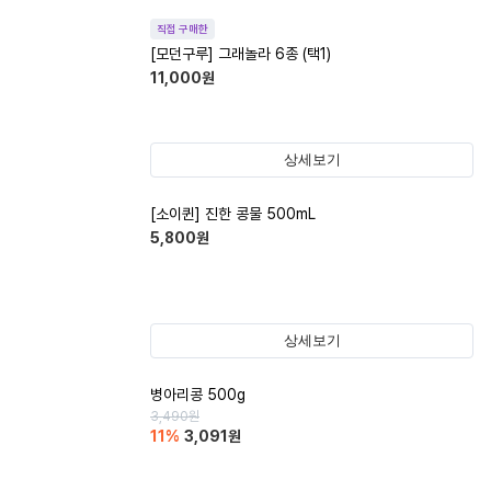
직접 구매한
[모던구루] 그래놀라 6종 (택1)
11,000
원
상세보기
[소이퀸] 진한 콩물 500mL
5,800
원
상세보기
병아리콩 500g
3,490
원
11
%
3,091
원