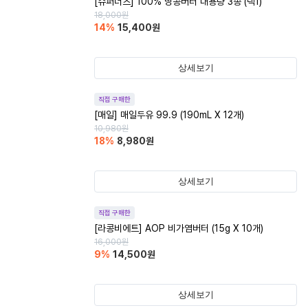
[슈퍼너츠] 100% 땅콩버터 대용량 3종 (택1)
18,000
원
14
%
15,400
원
상세보기
직접 구매한
[매일] 매일두유 99.9 (190mL X 12개)
10,980
원
18
%
8,980
원
상세보기
직접 구매한
[라콩비에트] AOP 비가염버터 (15g X 10개)
16,000
원
9
%
14,500
원
상세보기