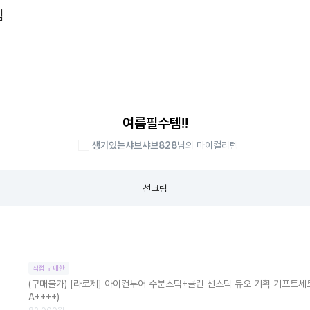
템
여름필수템!!
생기있는샤브샤브828
님의 마이컬리템
선크림
직접 구매한
(구매불가)
[라로제] 아이컨투어 수분스틱+클린 선스틱 듀오 기획 기프트세트 (
A++++)