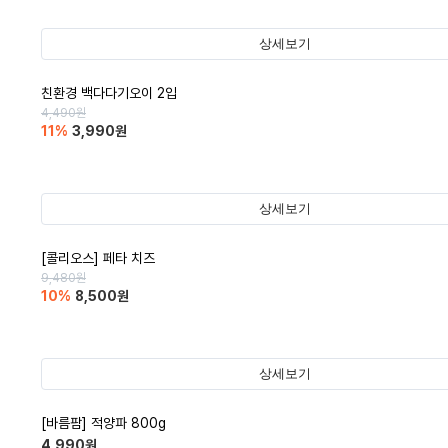
상세보기
친환경 백다다기오이 2입
4,490
원
11
%
3,990
원
상세보기
[콜리오스] 페타 치즈
9,480
원
10
%
8,500
원
상세보기
[바름팜] 적양파 800g
4,990
원