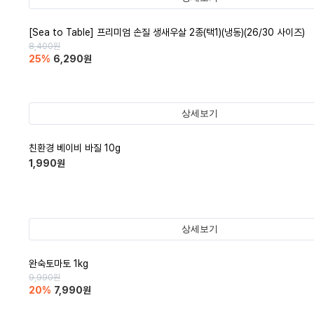
[Sea to Table] 프리미엄 손질 생새우살 2종(택1)(냉동)(26/30 사이즈)
8,400
원
25
%
6,290
원
상세보기
친환경 베이비 바질 10g
1,990
원
상세보기
완숙토마토 1kg
9,990
원
20
%
7,990
원