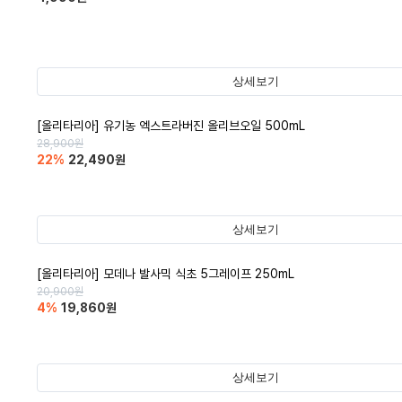
상세보기
[올리타리아] 유기농 엑스트라버진 올리브오일 500mL
28,900
원
22
%
22,490
원
상세보기
[올리타리아] 모데나 발사믹 식초 5그레이프 250mL
20,900
원
4
%
19,860
원
상세보기