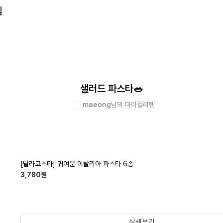
템
샐러드 파스타🥗
maeong
님의 마이컬리템
[달라코스타] 귀여운 이탈리아 파스타 6종
3,780
원
상세보기