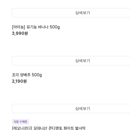
상세보기
[아이농] 유기농 바나나 500g
3,990
원
상세보기
조각 양배추 500g
2,190
원
상세보기
직접 구매한
[레오나르디] 모데나산 콘디멘토 화이트 발사믹