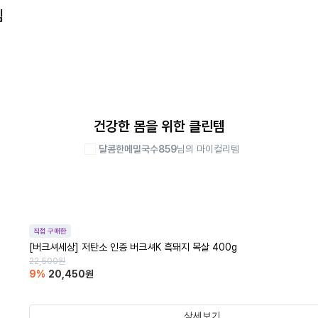
템
건강한 몸을 위한 클린템
달콤한메밀국수859
님의 마이컬리템
직접 구매한
[버크셔세상] 저탄소 인증 버크셔K 흑돼지 목살 400g
22,500
원
9
%
20,450
원
상세보기