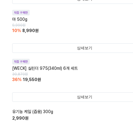
직접 구매한
마 500g
9,990
원
10
%
8,990
원
상세보기
직접 구매한
[WECK] 실린더 975(340ml) 6개 세트
30,870
원
36
%
19,550
원
상세보기
유기농 케일 (즙용) 300g
2,990
원