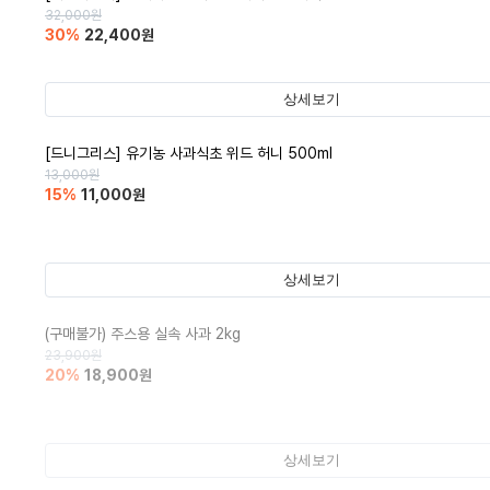
32,000
원
30
%
22,400
원
상세보기
[드니그리스] 유기농 사과식초 위드 허니 500ml
13,000
원
15
%
11,000
원
상세보기
(구매불가)
주스용 실속 사과 2kg
23,900
원
20
%
18,900
원
상세보기