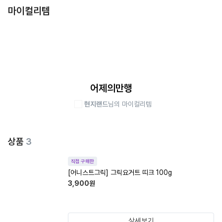
마이컬리템
어제의만행
현지랜드
님의 마이컬리템
상품
3
직접 구매한
[어니스트그릭] 그릭요거트 띠크 100g
3,900
원
상세보기