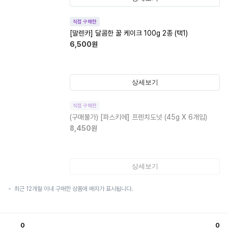
직접 구매한
[말렌카] 달콤한 꿀 케이크 100g 2종 (택1)
6,500
원
상세보기
직접 구매한
(구매불가)
[파스키에] 프렌치도넛 (45g X 6개입)
8,450
원
상세보기
최근 12개월 이내 구매한 상품에 배지가 표시됩니다.
0
0