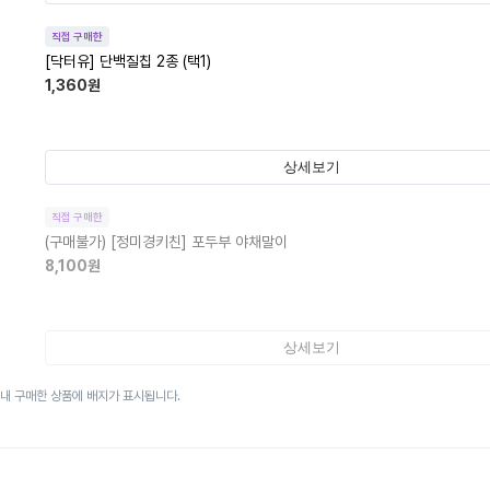
직접 구매한
[닥터유] 단백질칩 2종 (택1)
1,360
원
상세보기
직접 구매한
(구매불가)
[정미경키친] 포두부 야채말이
8,100
원
상세보기
이내 구매한 상품에 배지가 표시됩니다.