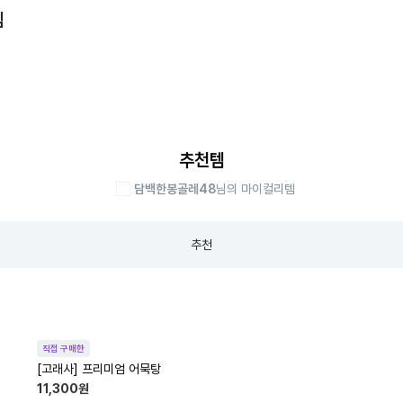
템
추천템
담백한봉골레48
님의 마이컬리템
추천
직접 구매한
[고래사] 프리미엄 어묵탕
11,300
원