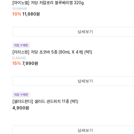
[마이노멀] 저당 저칼로리 블루베리잼 320g
12,980
원
10
%
11,680
원
상세보기
직접 구매한
[라라스윗] 저당 초코바 5종 (90mL X 4개) (택1)
9,400
원
15
%
7,990
원
상세보기
직접 구매한
[샐러드판다] 샐러드 샌드위치 11종 (택1)
4,900
원
상세보기