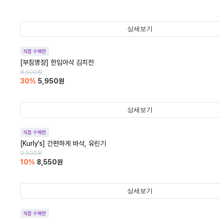
상세보기
직접 구매한
[부침명장] 한입아삭 김치전
8,500
원
30
%
5,950
원
상세보기
직접 구매한
[Kurly's] 간편하게 바삭, 유린기
9,500
원
10
%
8,550
원
상세보기
직접 구매한