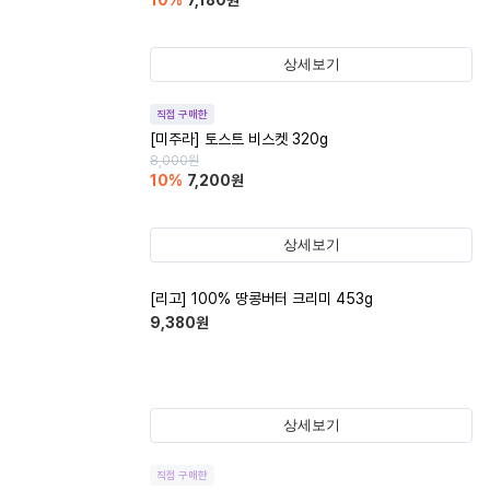
10
%
7,180
원
상세보기
직접 구매한
[미주라] 토스트 비스켓 320g
8,000
원
10
%
7,200
원
상세보기
[리고] 100% 땅콩버터 크리미 453g
9,380
원
상세보기
직접 구매한