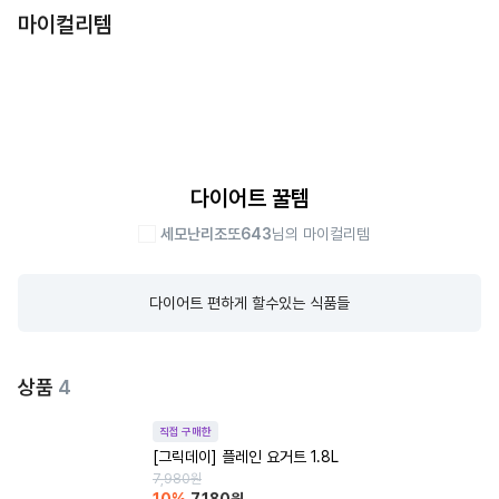
마이컬리템
다이어트 꿀템
세모난리조또643
님의 마이컬리템
다이어트 편하게 할수있는 식품들
상품
4
직접 구매한
[그릭데이] 플레인 요거트 1.8L
7,980
원