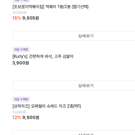
[또보겠지떡볶이집] 떡볶이 1봉/2봉 (맵기선택)
11,300
원
15
%
9,605
원
상세보기
직접 구매한
[Kurly's] 간편하게 바삭, 고추 김말이
3,900
원
상세보기
직접 구매한
[상하치즈] 모짜렐라 슈레드 치즈 2종(택1)
11,280
원
12
%
9,900
원