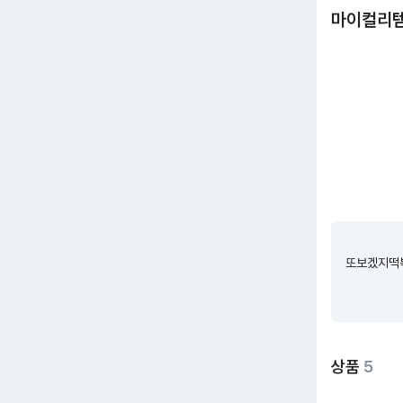
마이컬리
또보겠지떡볶
상품
5