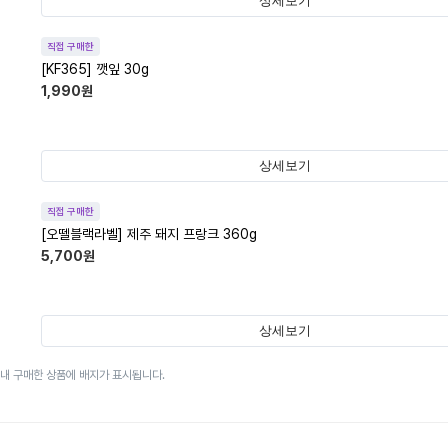
상세보기
직접 구매한
[KF365] 깻잎 30g
1,990
원
상세보기
직접 구매한
[오뗄블랙라벨] 제주 돼지 프랑크 360g
5,700
원
상세보기
이내 구매한 상품에 배지가 표시됩니다.