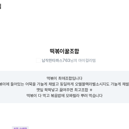
템
떡볶이꿀조합
납작한타파스763
님의 마이컬리템
떡볶이 최애조합입니다

이에 들어있는 어묵을 가늘게 채썰고 동일하게 오뗄블랙라벨소시지도 가늘게 채썰
깻잎 팍팍넣고 끓여주면 최고조합 ㅎ

떡볶이 다 먹고 볶음밥에 모짜렐라 뿌려 먹습니다
직접 구매한