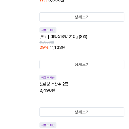
11
%
3,990
원
상세보기
직접 구매한
[햇반] 매일잡곡밥 210g (8입)
15,680
원
29
%
11,103
원
상세보기
직접 구매한
친환경 적상추 2종
2,490
원
상세보기
직접 구매한