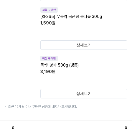
직접 구매한
[KF365] 무농약 국산콩 콩나물 300g
1,590
원
상세보기
직접 구매한
뚝딱! 양파 500g (냉동)
3,190
원
상세보기
최근 12개월 이내 구매한 상품에 배지가 표시됩니다.
0
0