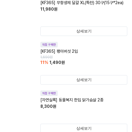
[KF365] 무항생제 달걀 XL(특란) 30구(15구*2ea)
11,980
원
상세보기
직접 구매한
[KF365] 팽이버섯 2입
1,690
원
11
%
1,490
원
상세보기
직접 구매한
[자연실록] 동물복지 한입 닭가슴살 2종
8,300
원
상세보기