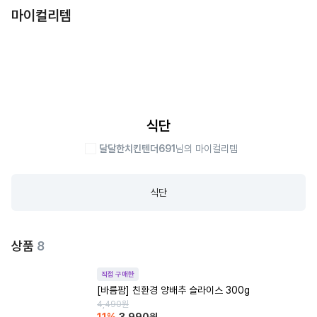
마이컬리템
식단
달달한치킨텐더691
님의 마이컬리템
식단
상품
8
직접 구매한
[바름팜] 친환경 양배추 슬라이스 300g
4,490
원