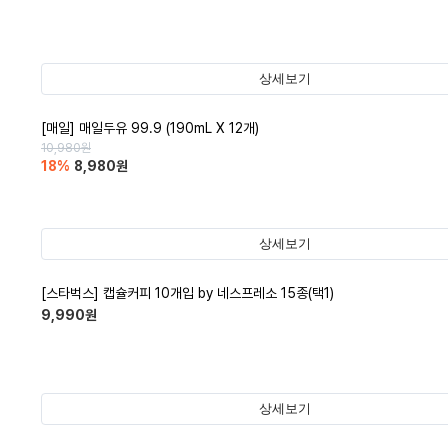
상세보기
[매일] 매일두유 99.9 (190mL X 12개)
10,980
원
18
%
8,980
원
상세보기
[스타벅스] 캡슐커피 10개입 by 네스프레소 15종(택1)
9,990
원
상세보기