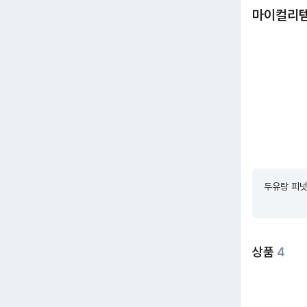
마이컬리
두유랑 피넛
상품
4