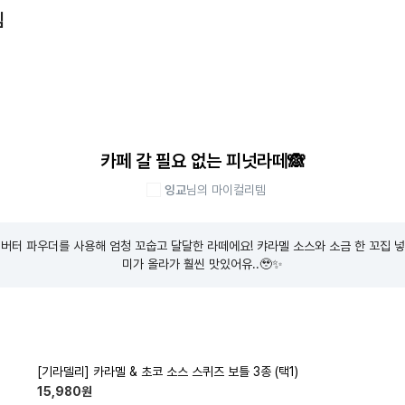
템
카페 갈 필요 없는 피넛라떼🙈
잉교
님의 마이컬리템
버터 파우더를 사용해 엄청 꼬숩고 달달한 라떼에요! 캬라멜 소스와 소금 한 꼬집 
미가 올라가 훨씬 맛있어유..🥹✨️
[기라델리] 카라멜 & 초코 소스 스퀴즈 보틀 3종 (택1)
15,980
원