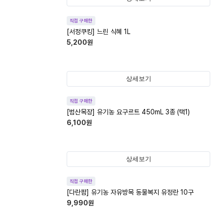
직접 구매한
[서정쿠킹] 느린 식혜 1L
5,200
원
상세보기
직접 구매한
[범산목장] 유기농 요구르트 450mL 3종 (택1)
6,100
원
상세보기
직접 구매한
[다란팜] 유기농 자유방목 동물복지 유정란 10구
9,990
원