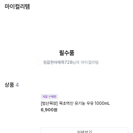
마이컬리템
필수품
정갈한야채죽728
님의 마이컬리템
상품
4
직접 구매한
[범산목장] 목초먹인 유기농 우유 1000mL
6,900
원
상세보기