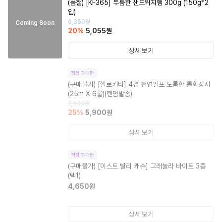
(품절)
[KF365] 두툼한 샌드위치햄 300g (150g*2
입)
6,350
원
Coming Soon
20
%
5,055
원
상세보기
직접 구매한
(구매불가)
[헬로키티] 4겹 천연펄프 도톰한 롤화장지
(25m X 6롤)(랜덤발송)
7,900
원
25
%
5,900
원
상세보기
직접 구매한
(구매불가)
[이스트 발리 캐슈] 그래놀라 바이트 3종
(택1)
4,650
원
상세보기