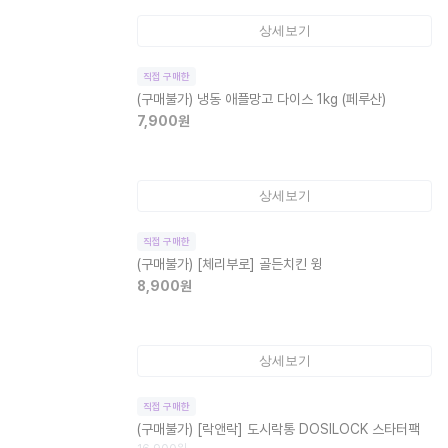
상세보기
직접 구매한
(구매불가)
냉동 애플망고 다이스 1kg (페루산)
7,900
원
상세보기
직접 구매한
(구매불가)
[체리부로] 골든치킨 윙
8,900
원
상세보기
직접 구매한
(구매불가)
[락앤락] 도시락통 DOSILOCK 스타터팩