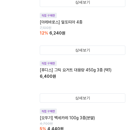
상세보기
직접 구매한
[아레바로스] 밀또띠아 4종
7,100
원
12
%
6,240
원
상세보기
직접 구매한
[후디스] 그릭 요거트 대용량 450g 3종 (택1)
6,400
원
상세보기
직접 구매한
[오뚜기] 백세카레 100g 3종(분말)
4,700
원
5
%
4,440
원