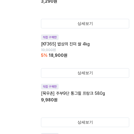
3,290
원
상세보기
직접 구매한
[KF365] 밥상의 진미 쌀 4kg
19,900
원
5
%
18,900
원
상세보기
직접 구매한
[목우촌] 주부9단 통그릴 프랑크 580g
9,980
원
상세보기