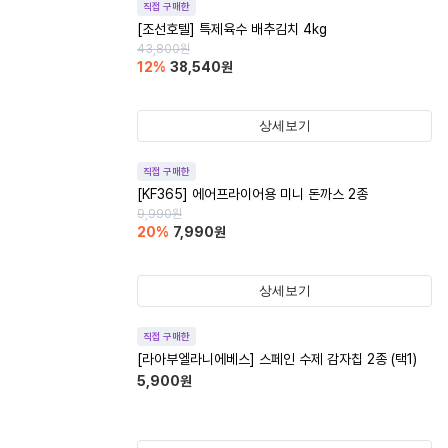
직접 구매한
[조선호텔] 특제육수 배추김치 4kg
43,800
원
12
%
38,540
원
상세보기
직접 구매한
[KF365] 에어프라이어용 미니 돈까스 2종
9,990
원
20
%
7,990
원
상세보기
직접 구매한
[라아부엘라니에베스] 스페인 수제 감자칩 2종 (택1)
5,900
원