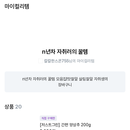
마이컬리템
n년차 자취러의 꿀템
칼칼한스콘755
님의 마이컬리템
n년차 자취러의 꿀템 모음집!맛잘알 살림잘알 자취생의

장바구니
상품
20
직접 구매한
[저스트그린] 간편 양상추 200g