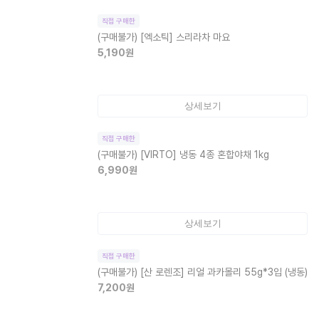
직접 구매한
(구매불가)
[엑소틱] 스리라차 마요
5,190
원
상세보기
직접 구매한
(구매불가)
[VIRTO] 냉동 4종 혼합야채 1kg
6,990
원
상세보기
직접 구매한
(구매불가)
[산 로렌조] 리얼 과카몰리 55g*3입 (냉동)
7,200
원