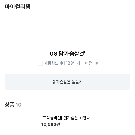
마이컬리템
08 닭가슴살🍗
새콤한또띠아123
님의 마이컬리템
닭가슴살은 돌돌하
상품
10
[그릭슈바인] 닭가슴살 비엔나
10,980
원