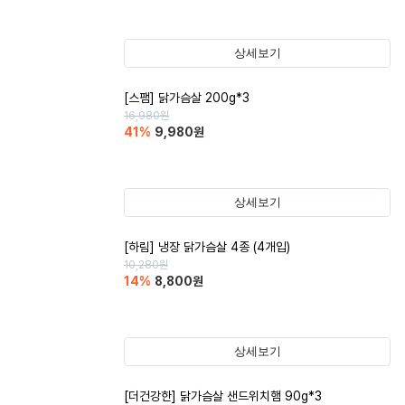
상세보기
[스팸] 닭가슴살 200g*3
16,980
원
41
%
9,980
원
상세보기
[하림] 냉장 닭가슴살 4종 (4개입)
10,280
원
14
%
8,800
원
상세보기
[더건강한] 닭가슴살 샌드위치햄 90g*3