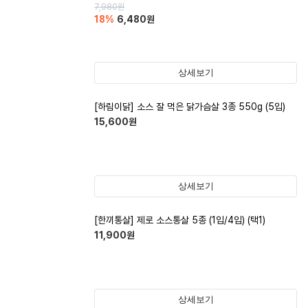
7,980
원
18
%
6,480
원
상세보기
[하림이닭] 소스 잘 먹은 닭가슴살 3종 550g (5입)
15,600
원
상세보기
[한끼통살] 제로 소스통살 5종 (1입/4입) (택1)
11,900
원
상세보기