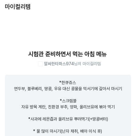
마이컬리템
시험관 준비하면서 먹는 아침 메뉴
알싸한타파스974
님의 마이컬리템
*한큐쥬스 

연두부, 블루베리, 땅콩, 우유 대신 콩물을 믹서기에 갈아서 마시기

*스크렘블

자유 방목 계란, 친환경 부추, 양파, 올리브유에 볶아 먹기

*사과에 레몬즙과 올리브유 뿌려먹기(+땅콩버터)

* 물 많이 마시기(난자 채취, 배아 이식 후) 
