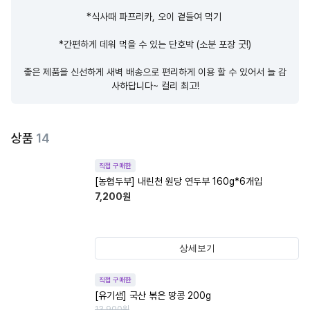
*식사때 파프리카, 오이 곁들여 먹기 

*간편하게 데워 먹을 수 있는 단호박 (소분 포장 굿!)

좋은 제품을 신선하게 새벽 배송으로 편리하게 이용 할 수 있어서 늘 감
사하답니다~ 컬리 최고!
상품
14
직접 구매한
[농협두부] 내린천 원당 연두부 160g*6개입
7,200
원
상세보기
직접 구매한
[유기샘] 국산 볶은 땅콩 200g
13,900
원