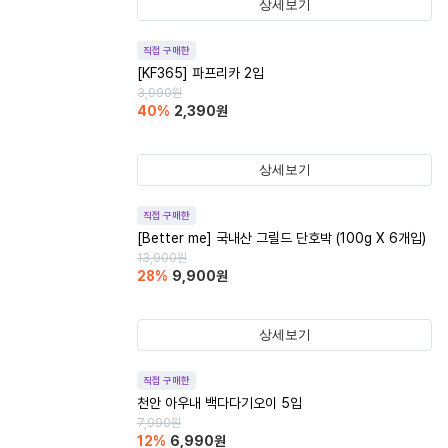
상세보기
직접 구매한
[KF365] 파프리카 2입
3,990
원
40
%
2,390
원
상세보기
직접 구매한
[Better me] 국내산 그릴드 단호박 (100g X 6개입)
13,900
원
28
%
9,900
원
상세보기
직접 구매한
천안 아우내 백다다기오이 5입
7,990
원
12
%
6,990
원