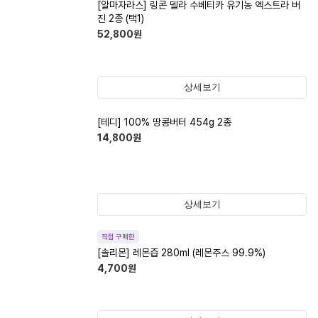
[알마자라스] 링콘 델라 수베티카 유기농 엑스트라 버
진 2종 (택1)
52,800
원
상세보기
[테디] 100% 땅콩버터 454g 2종
14,800
원
상세보기
직접 구매한
[솔리몬] 레몬즙 280ml (레몬주스 99.9%)
4,700
원