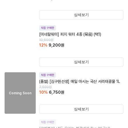
상세보기
직접 구매한
[미네랄워터] 피지 워터 4종 (묶음) (택1)
10,500
원
12
%
9,200
원
상세보기
직접 구매한
(품절)
[김구원선생] 매일 마시는 국산 서리태콩물 1L
7,500
원
10
%
6,750
원
Coming Soon
상세보기
직접 구매한