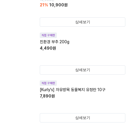
21
%
10,900
원
상세보기
직접 구매한
친환경 부추 200g
4,490
원
상세보기
직접 구매한
[Kurly's] 자유방목 동물복지 유정란 10구
7,890
원
상세보기