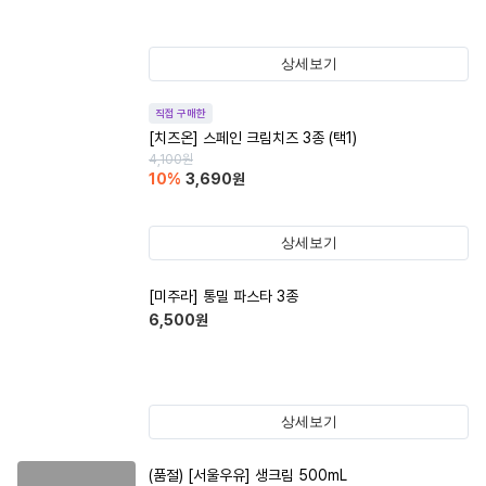
상세보기
직접 구매한
[치즈온] 스페인 크림치즈 3종 (택1)
4,100
원
10
%
3,690
원
상세보기
[미주라] 통밀 파스타 3종
6,500
원
상세보기
(품절)
[서울우유] 생크림 500mL