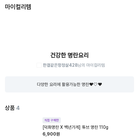
마이컬리템
건강한 명란요리
한결같은항정살428
님의 마이컬리템
다양한 요리에 활용가능한 명란❤️🤍❤️
상품
4
직접 구매한
[덕화명란 X 백년가게] 튜브 명란 110g
6,900
원