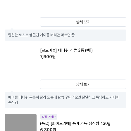
상세보기
달달한 토스트 땡낄땐 메이플 버터만 마르면 끝
[교토마블] 데니쉬 식빵 3종 (택1)
7,900
원
상세보기
메이플 데니쉬 두툼히 잘라 오븐에 살짝 구워먹으면 달달하고 폭식하고 커피에 
순삭템
직접 구매한
(품절)
[화이트리에] 풍미 가득 생식빵 430g
6,300
원