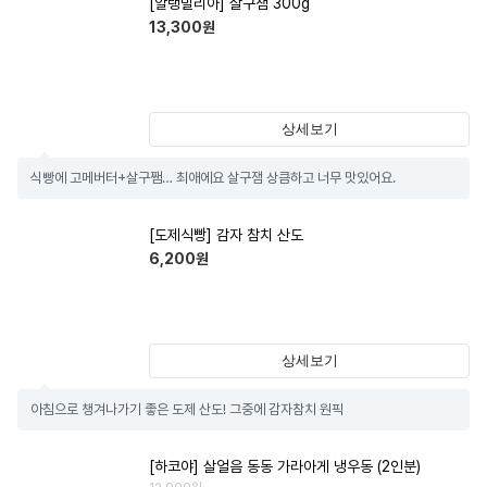
[알랭밀리아] 살구잼 300g
13,300
원
상세보기
식빵에 고메버터+살구쨈… 최애에요 살구잼 상큼하고 너무 맛있어요.
[도제식빵] 감자 참치 산도
6,200
원
상세보기
아침으로 챙겨나가기 좋은 도제 산도! 그중에 감자참치 원픽
[하코야] 살얼음 동동 가라아게 냉우동 (2인분)