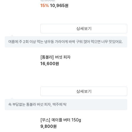
12,900
원
15
%
10,965
원
상세보기
여름에 주 2회 이상 먹는 냉우동 가라아게 바싹 구워 얹어 먹으면 너무 맛있어요.
[톰볼라] 버섯 피자
16,600
원
상세보기
속 부담없눈 톰볼라 버섯 피자, 맥주에 딱
[무스] 메이플 버터 150g
9,800
원