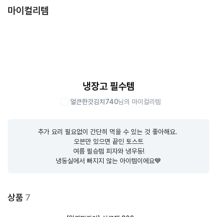
마이컬리템
냉장고 필수템
얼큰한갓김치740
님의 마이컬리템
추가 요리 필요없이 간단히 먹을 수 있는 것 좋아해요. 

오븐만 있으면 끝인 토스트

여름 필승템 피자와 냉우동!

냉동실에서 빠지지 않는 아이템이에요💙
상품
7